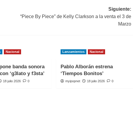
Siguiente:
“Piece By Piece” de Kelly Clarkson a la venta el 3 de
Marzo
s
Nacional
Lanzamientos
Nacional
one banda sonora
Pablo Alborán estrena
con ‘g3lato y f3sta’
‘Tiempos Bonitos’
18 julio 2026
0
myipopnet
18 julio 2026
0