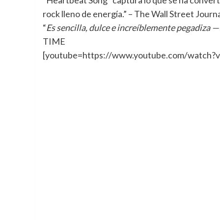
“Heartbeat Song” captura lo que se ha converti
rock lleno de energía.” – The Wall Street Journ
“
Es sencilla, dulce e increíblemente pegadiza 
TIME
[youtube=https://www.youtube.com/watch?