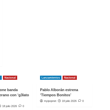
s
Nacional
Lanzamientos
Nacional
one banda
Pablo Alborán estrena
erano con ‘g3lato
‘Tiempos Bonitos’
myipopnet
18 julio 2026
0
18 julio 2026
0