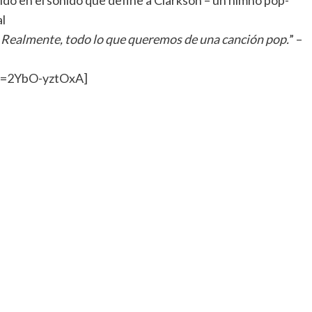
do en el sonido que define a Clarkson – un himno pop-
al
— Realmente, todo lo que queremos de una canción pop.
” –
v=2YbO-yztOxA]