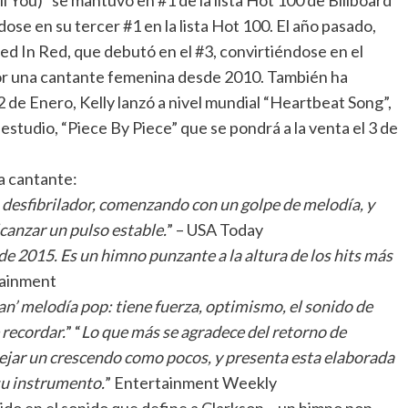
ll You)” se mantuvo en #1 de la lista Hot 100 de Billboard
se en su tercer #1 en la lista Hot 100. El año pasado,
d In Red, que debutó en el #3, convirtiéndose en el
or una cantante femenina desde 2010. También ha
12 de Enero, Kelly lanzó a nivel mundial “Heartbeat Song”,
 estudio, “Piece By Piece” que se pondrá a la venta el 3 de
la cantante:
 desfibrilador, comenzando con un golpe de melodía, y
canzar un pulso estable.
” – USA Today
de 2015. Es un himno punzante a la altura de los hits más
tainment
ran’ melodía pop: tiene fuerza, optimismo, el sonido de
 recordar.
” “
Lo que más se agradece del retorno de
nejar un crescendo como pocos, y presenta esta elaborada
su instrumento.
” Entertainment Weekly