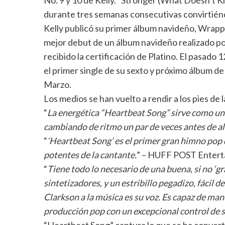
No. 9 y 10 de Kelly. “Stronger (What Doesn’t Ki
durante tres semanas consecutivas convirtiéndo
Kelly publicó su primer álbum navideño, Wrappe
mejor debut de un álbum navideño realizado p
recibido la certificación de Platino. El pasado 
el primer single de su sexto y próximo álbum de
Marzo.
Los medios se han vuelto a rendir a los pies de 
“
La energética “Heartbeat Song” sirve como un
cambiando de ritmo un par de veces antes de al
“
‘Heartbeat Song’ es el primer gran himno pop 
potentes de la cantante.
” – HUFF POST Enter
“
Tiene todo lo necesario de una buena, si no ‘g
sintetizadores, y un estribillo pegadizo, fácil de
Clarkson a la música es su voz. Es capaz de ma
producción pop con un excepcional control de 