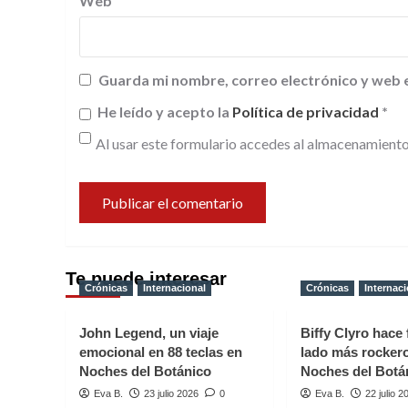
Web
Guarda mi nombre, correo electrónico y web 
He leído y acepto la
Política de privacidad
*
Al usar este formulario accedes al almacenamiento
Te puede interesar
Crónicas
Internacional
Crónicas
Internaci
John Legend, un viaje
Biffy Clyro hace 
emocional en 88 teclas en
lado más rocker
Noches del Botánico
Noches del Botá
Eva B.
23 julio 2026
0
Eva B.
22 julio 2