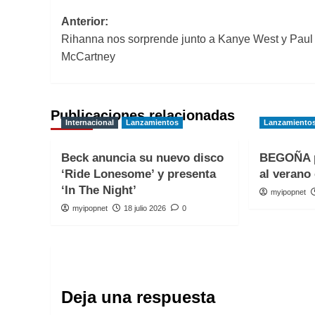
Navegación
Anterior:
Rihanna nos sorprende junto a Kanye West y Paul
de
McCartney
entradas
Publicaciones relacionadas
Internacional
Lanzamientos
Lanzamiento
Beck anuncia su nuevo disco
BEGOÑA p
‘Ride Lonesome’ y presenta
al verano 
‘In The Night’
myipopnet
myipopnet
18 julio 2026
0
Deja una respuesta