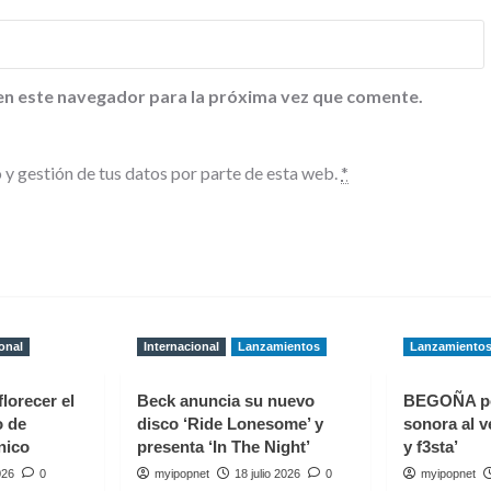
en este navegador para la próxima vez que comente.
 y gestión de tus datos por parte de esta web.
*
onal
Internacional
Lanzamientos
Lanzamiento
florecer el
Beck anuncia su nuevo
BEGOÑA p
o de
disco ‘Ride Lonesome’ y
sonora al v
nico
presenta ‘In The Night’
y f3sta’
026
0
myipopnet
18 julio 2026
0
myipopnet