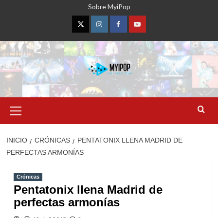
Saltar
Sobre MyiPop
al
contenido
Twitter
Instagram
Facebook
YouTube
Menú
primario
INICIO
CRÓNICAS
PENTATONIX LLENA MADRID DE
PERFECTAS ARMONÍAS
Crónicas
Pentatonix llena Madrid de
perfectas armonías