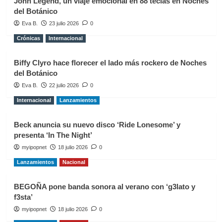
John Legend, un viaje emocional en 88 teclas en Noches
del Botánico
Eva B.
23 julio 2026
0
Crónicas
Internacional
Biffy Clyro hace florecer el lado más rockero de Noches
del Botánico
Eva B.
22 julio 2026
0
Internacional
Lanzamientos
Beck anuncia su nuevo disco ‘Ride Lonesome’ y
presenta ‘In The Night’
myipopnet
18 julio 2026
0
Lanzamientos
Nacional
BEGOÑA pone banda sonora al verano con ‘g3lato y
f3sta’
myipopnet
18 julio 2026
0