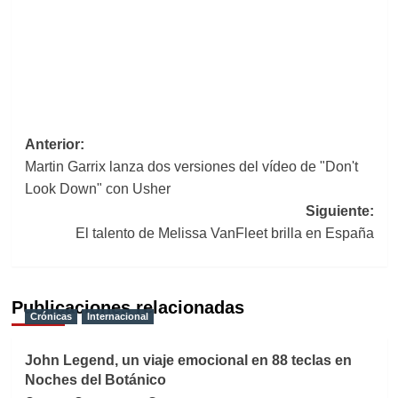
Navegación
Anterior:
Martin Garrix lanza dos versiones del vídeo de "Don't
de
Look Down" con Usher
entradas
Siguiente:
El talento de Melissa VanFleet brilla en España
Publicaciones relacionadas
Crónicas
Internacional
John Legend, un viaje emocional en 88 teclas en
Noches del Botánico