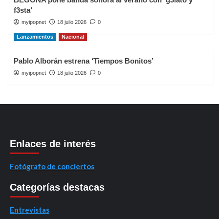
f3sta’
myipopnet
18 julio 2026
0
Lanzamientos
Nacional
Pablo Alborán estrena ‘Tiempos Bonitos’
myipopnet
18 julio 2026
0
Enlaces de interés
Fotógrafo de conciertos
Categorías destacas
Entrevistas