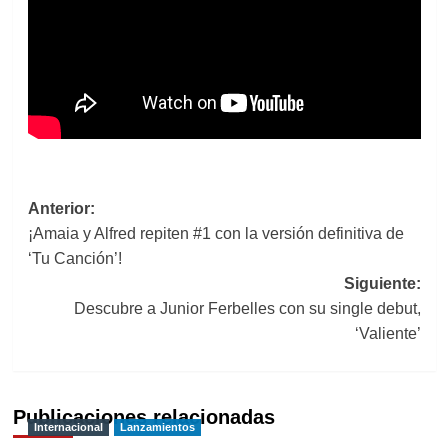
Navegación
Anterior:
¡Amaia y Alfred repiten #1 con la versión definitiva de
de
‘Tu Canción’!
entradas
Siguiente:
Descubre a Junior Ferbelles con su single debut,
‘Valiente’
Publicaciones relacionadas
Internacional
Lanzamientos