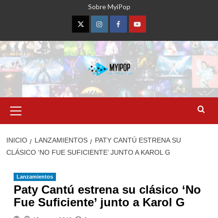
Saltar
Sobre MyiPop
al
contenido
Twitter
Instagram
Facebook
YouTube
Menú
primario
INICIO
LANZAMIENTOS
PATY CANTÚ ESTRENA SU
CLÁSICO ‘NO FUE SUFICIENTE’ JUNTO A KAROL G
Lanzamientos
Paty Cantú estrena su clásico ‘No
Fue Suficiente’ junto a Karol G