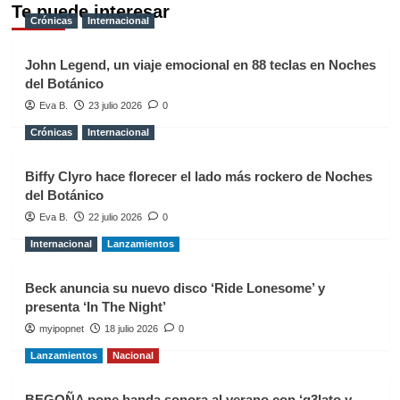
Te puede interesar
Crónicas
Internacional
John Legend, un viaje emocional en 88 teclas en Noches
del Botánico
Eva B.
23 julio 2026
0
Crónicas
Internacional
Biffy Clyro hace florecer el lado más rockero de Noches
del Botánico
Eva B.
22 julio 2026
0
Internacional
Lanzamientos
Beck anuncia su nuevo disco ‘Ride Lonesome’ y
presenta ‘In The Night’
myipopnet
18 julio 2026
0
Lanzamientos
Nacional
BEGOÑA pone banda sonora al verano con ‘g3lato y