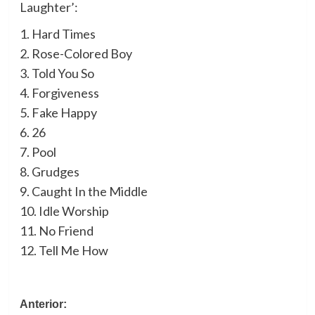
Laughter’:
1. Hard Times
2. Rose-Colored Boy
3. Told You So
4. Forgiveness
5. Fake Happy
6. 26
7. Pool
8. Grudges
9. Caught In the Middle
10. Idle Worship
11. No Friend
12. Tell Me How
Navegación
Anterior: