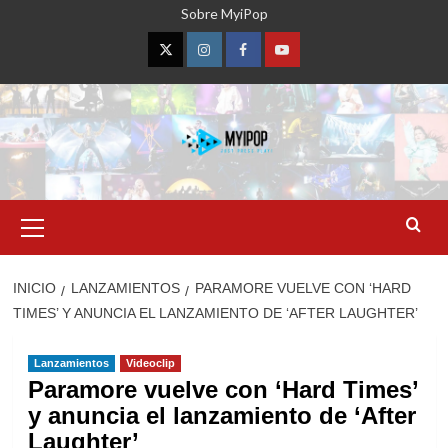
Saltar
Sobre MyiPop
al
contenido
Twitter
Instagram
Facebook
YouTube
Menú
primario
INICIO
LANZAMIENTOS
PARAMORE VUELVE CON ‘HARD
TIMES’ Y ANUNCIA EL LANZAMIENTO DE ‘AFTER LAUGHTER’
Lanzamientos
Videoclip
Paramore vuelve con ‘Hard Times’
y anuncia el lanzamiento de ‘After
Laughter’