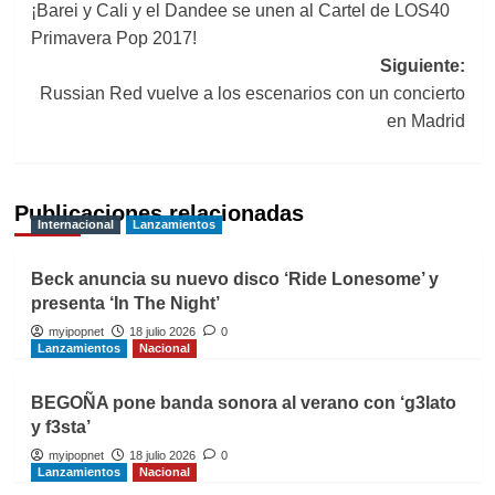
¡Barei y Cali y el Dandee se unen al Cartel de LOS40
de
Primavera Pop 2017!
entradas
Siguiente:
Russian Red vuelve a los escenarios con un concierto
en Madrid
Publicaciones relacionadas
Internacional
Lanzamientos
Beck anuncia su nuevo disco ‘Ride Lonesome’ y
presenta ‘In The Night’
myipopnet
18 julio 2026
0
Lanzamientos
Nacional
BEGOÑA pone banda sonora al verano con ‘g3lato
y f3sta’
myipopnet
18 julio 2026
0
Lanzamientos
Nacional