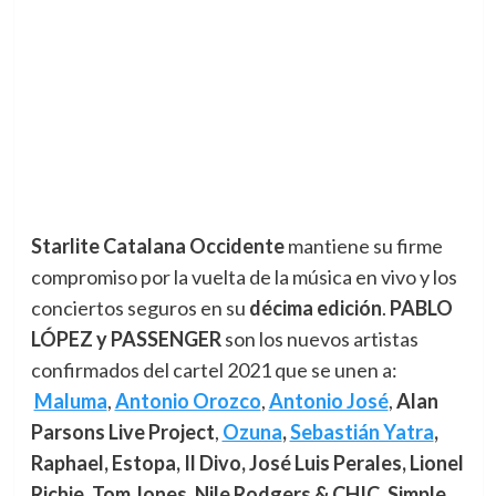
Starlite Catalana Occidente
mantiene su firme
compromiso por la vuelta de la música en vivo y los
conciertos seguros en su
décima edición
.
PABLO
LÓPEZ y PASSENGER
son los nuevos artistas
confirmados del cartel 2021 que se unen a:
Maluma
,
Antonio Orozco
,
Antonio José
,
Alan
Parsons Live Project
,
Ozuna
,
Sebastián Yatra
,
Raphael, Estopa, Il Divo, José Luis Perales, Lionel
Richie, Tom Jones, Nile Rodgers & CHIC, Simple