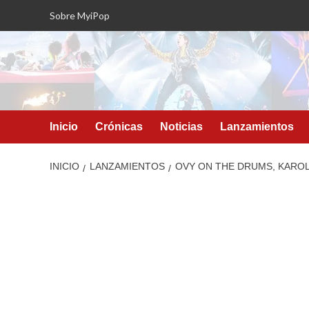
Saltar
Sobre MyiPop
al
contenido
Inicio
Crónicas
Noticias
Lanzamientos
INICIO
LANZAMIENTOS
OVY ON THE DRUMS, KAROL