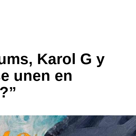
ums, Karol G y
e unen en
é?”