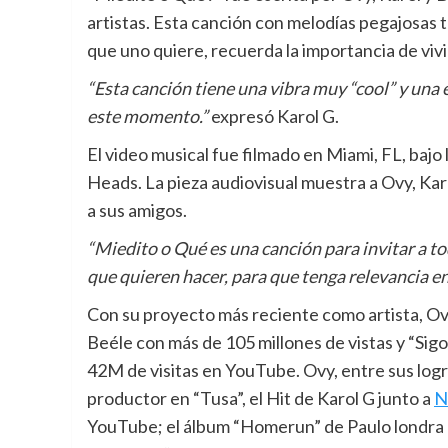
artistas. Esta canción con melodías pegajosas tr
que uno quiere, recuerda la importancia de viv
“Esta canción tiene una vibra muy “cool” y una
este momento.”
expresó Karol G.
El video musical fue filmado en Miami, FL, bajo
Heads. La pieza audiovisual muestra a Ovy, Kar
a sus amigos.
“Miedito o Qué es una canción para invitar a to
que quieren hacer, para que tenga relevancia en
Con su proyecto más reciente como artista, Ovy
Beéle con más de 105 millones de vistas y “Sig
42M de visitas en YouTube. Ovy, entre sus logr
productor en “Tusa”, el Hit de Karol G junto a
N
YouTube; el álbum “Homerun” de Paulo londra 