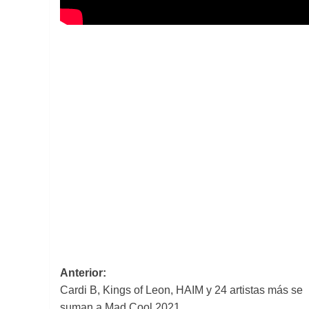
Navegación
Anterior:
Cardi B, Kings of Leon, HAIM y 24 artistas más se
de
suman a Mad Cool 2021