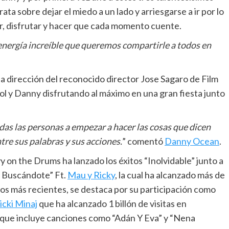
ata sobre dejar el miedo a un lado y arriesgarse a ir por lo
ir, disfrutar y hacer que cada momento cuente.
 energía increíble que queremos compartirle a todos en
 la dirección del reconocido director Jose Sagaro de Film
ol y Danny disfrutando al máximo en una gran fiesta junto
das las personas a empezar a hacer las cosas que dicen
tre sus palabras y sus acciones.
” comentó
Danny Ocean
.
 on the Drums ha lanzado los éxitos “Inolvidable” junto a
o Buscándote” Ft.
Mau y Ricky
, la cual ha alcanzado más de
os más recientes, se destaca por su participación como
icki Minaj
que ha alcanzado 1 billón de visitas en
que incluye canciones como “Adán Y Eva” y “Nena