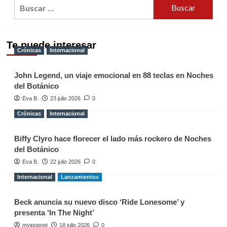
Buscar:
Te puede interesar
Crónicas
Internacional
John Legend, un viaje emocional en 88 teclas en Noches
del Botánico
Eva B.
23 julio 2026
0
Crónicas
Internacional
Biffy Clyro hace florecer el lado más rockero de Noches
del Botánico
Eva B.
22 julio 2026
0
Internacional
Lanzamientos
Beck anuncia su nuevo disco ‘Ride Lonesome’ y
presenta ‘In The Night’
myipopnet
18 julio 2026
0