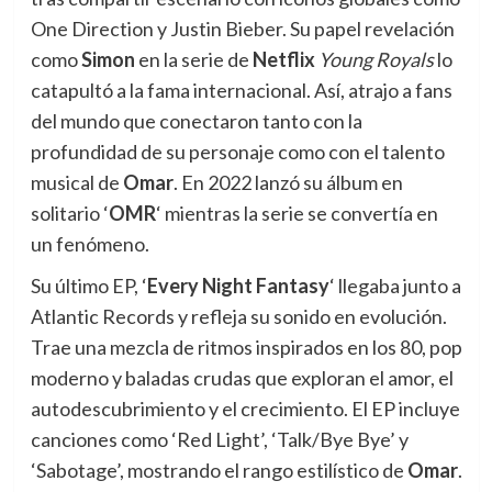
One Direction y Justin Bieber. Su papel revelación
como
Simon
en la serie de
Netflix
Young Royals
lo
catapultó a la fama internacional. Así, atrajo a fans
del mundo que conectaron tanto con la
profundidad de su personaje como con el talento
musical de
Omar
. En 2022 lanzó su álbum en
solitario ‘
OMR
‘ mientras la serie se convertía en
un fenómeno.
Su último EP, ‘
Every Night Fantasy
‘ llegaba junto a
Atlantic Records y refleja su sonido en evolución.
Trae una mezcla de ritmos inspirados en los 80, pop
moderno y baladas crudas que exploran el amor, el
autodescubrimiento y el crecimiento. El EP incluye
canciones como ‘Red Light’, ‘Talk/Bye Bye’ y
‘Sabotage’, mostrando el rango estilístico de
Omar
.