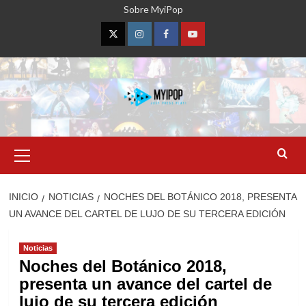
Saltar
Sobre MyiPop
al
contenido
Twitter
Instagram
Facebook
YouTube
Menú
primario
INICIO
NOTICIAS
NOCHES DEL BOTÁNICO 2018, PRESENTA
UN AVANCE DEL CARTEL DE LUJO DE SU TERCERA EDICIÓN
Noticias
Noches del Botánico 2018,
presenta un avance del cartel de
lujo de su tercera edición