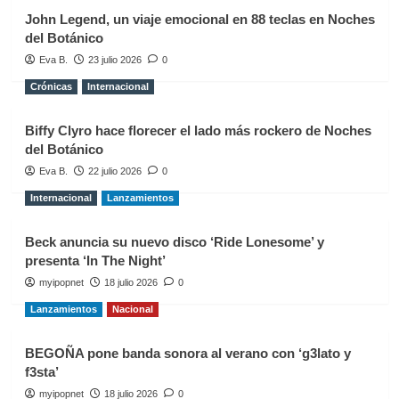
John Legend, un viaje emocional en 88 teclas en Noches
del Botánico
Eva B.
23 julio 2026
0
Crónicas
Internacional
Biffy Clyro hace florecer el lado más rockero de Noches
del Botánico
Eva B.
22 julio 2026
0
Internacional
Lanzamientos
Beck anuncia su nuevo disco ‘Ride Lonesome’ y
presenta ‘In The Night’
myipopnet
18 julio 2026
0
Lanzamientos
Nacional
BEGOÑA pone banda sonora al verano con ‘g3lato y
f3sta’
myipopnet
18 julio 2026
0