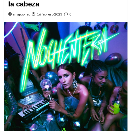
la cabeza
myipopnet
16 febrero 2023
0