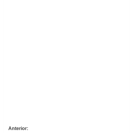
Navegación
Anterior: