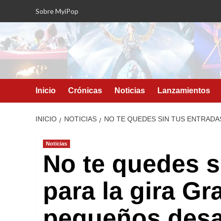
Saltar
Sobre MyiPop
al
contenido
Inicio
Crónicas
Noticias
Lanzamientos
INICIO
NOTICIAS
NO TE QUEDES SIN TUS ENTRADA
Noticias
No te quedes s
para la gira Gr
pequeños desa