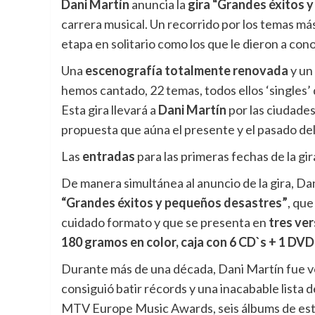
Dani Martín
anuncia la
gira “Grandes éxitos 
carrera musical.
Un recorrido por los temas más
etapa en solitario como los que le dieron a co
Una
escenografía totalmente renovada
y un
hemos cantado, 22 temas, todos ellos ‘singles
Esta gira llevará a
Dani Martín
por las ciudade
propuesta que aúna el presente y el pasado de
Las
entradas
para las primeras fechas de la gi
De manera simultánea al anuncio de la gira, Dan
“Grandes éxitos y pequeños desastres”
, que
cuidado formato y que se presenta en
tres ver
180 gramos en color, caja con 6 CD`s + 1 DVD 
Durante más de una década, Dani Martín fue vo
consiguió batir récords y una inacabable lista 
MTV Europe Music Awards, seis álbums de estu