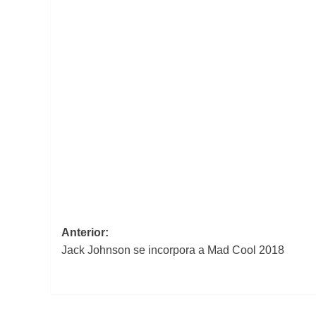
Navegación
Anterior:
Jack Johnson se incorpora a Mad Cool 2018
de
entradas