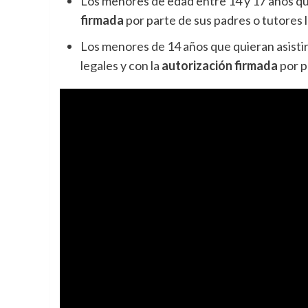
Los menores de edad entre 14 y 17 años que
firmada
por parte de sus padres o tutores 
Los menores de 14 años que quieran asisti
legales y con la
autorización firmada
por p