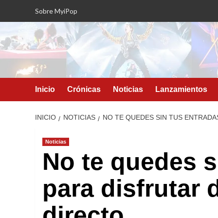
Saltar
Sobre MyiPop
al
contenido
Inicio
Crónicas
Noticias
Lanzamientos
INICIO
NOTICIAS
NO TE QUEDES SIN TUS ENTRADA
Noticias
No te quedes s
para disfrutar
directo