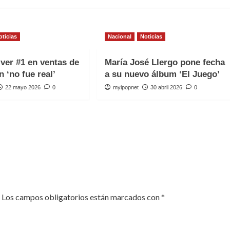
oticias
Nacional
Noticias
iver #1 en ventas de
María José Llergo pone fecha
n ‘no fue real’
a su nuevo álbum ‘El Juego’
22 mayo 2026
0
myipopnet
30 abril 2026
0
Los campos obligatorios están marcados con
*