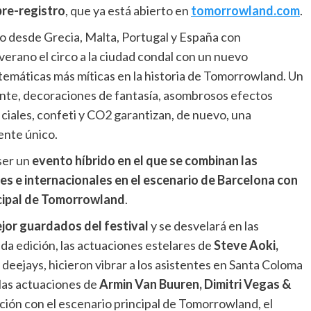
pre-registro
, que ya está abierto en
tomorrowland.com
.
 desde Grecia, Malta, Portugal y España con
verano el circo a la ciudad condal con un nuevo
 temáticas más míticas en la historia de Tomorrowland. Un
ente, decoraciones de fantasía, asombrosos efectos
ficiales, confeti y CO2 garantizan, de nuevo, una
ente único.
ser un
evento híbrido en el que se combinan las
es e internacionales en el escenario de Barcelona con
incipal de Tomorrowland
.
ejor guardados del festival
y se desvelará en las
a edición, las actuaciones estelares de
Steve Aoki,
 deejays, hicieron vibrar a los asistentes en Santa Coloma
las actuaciones de
Armin Van Buuren, Dimitri Vegas &
ción con el escenario principal de Tomorrowland, el