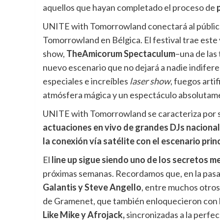
aquellos que hayan completado el proceso de
UNITE with Tomorrowland conectará al público
Tomorrowland en Bélgica. El festival trae este 
show,
The
Amicorum Spectaculum
–una de las
nuevo escenario que no dejará a nadie indifer
especiales e increíbles
laser show
, fuegos arti
atmósfera mágica y un espectáculo absolutam
UNITE with Tomorrowland se caracteriza por 
actuaciones en vivo de grandes DJs nacional
la conexión vía satélite con el escenario pr
El
line up sigue siendo uno de los secretos m
próximas semanas. Recordamos que, en la pasad
Galantis y Steve Angello
, entre muchos otros
de Gramenet, que también enloquecieron con 
Like Mike y Afrojack,
sincronizadas a la perfec