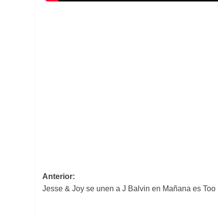
Navegación
Anterior:
Jesse & Joy se unen a J Balvin en Mañana es Too 
de
entradas