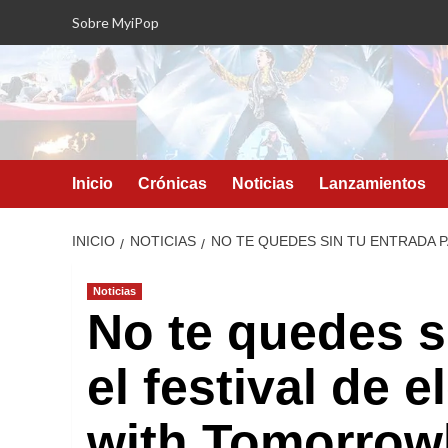
Saltar
Sobre MyiPop
al
contenido
Inicio
Crónicas
Noticias
Lanzamientos
INICIO
NOTICIAS
NO TE QUEDES SIN TU ENTRADA 
Noticias
No te quedes s
el festival de 
with Tomorrow