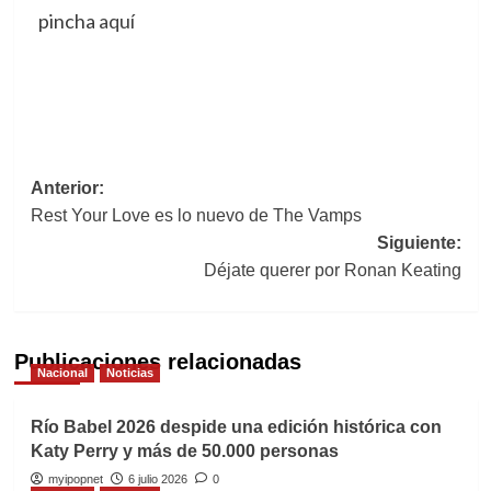
pincha
aquí
Navegación
Anterior:
Rest Your Love es lo nuevo de The Vamps
de
Siguiente:
entradas
Déjate querer por Ronan Keating
Publicaciones relacionadas
Nacional
Noticias
Río Babel 2026 despide una edición histórica con
Katy Perry y más de 50.000 personas
myipopnet
6 julio 2026
0