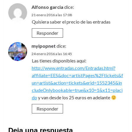
Alfonso garcia
dice:
21 enero 2016 a las 17:08
Quisiera saber el precio de las entradas
Responder
myipopnet
dice:
24 enero 2016 a las 16:45
Las tienes disponibles aquí:
http://www.entradas.com/Entradas.html?
affiliate=EES&doc=artistPages%2Ftickets&f
un=artist&action=tickets&erid=1552345&in
cludeOnlybookable=true&x10=1&x11=placi
do
y van desde los 25 euros en adelante
Responder
Deja una respuesta