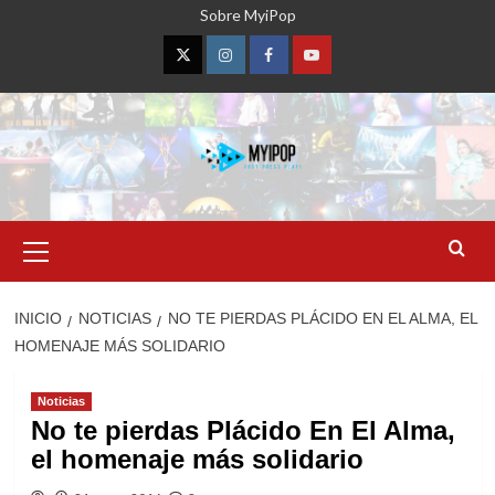
Saltar
Sobre MyiPop
al
contenido
Twitter
Instagram
Facebook
YouTube
Menú
primario
INICIO
NOTICIAS
NO TE PIERDAS PLÁCIDO EN EL ALMA, EL
HOMENAJE MÁS SOLIDARIO
Noticias
No te pierdas Plácido En El Alma,
el homenaje más solidario