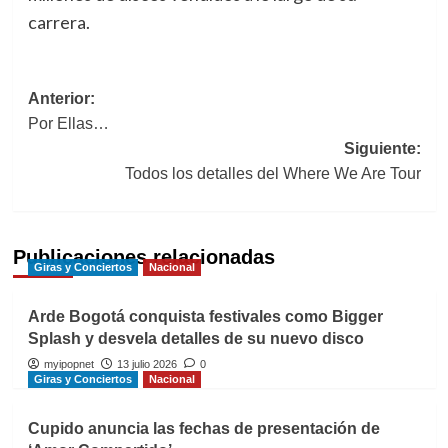
carrera.
Navegación
Anterior:
Por Ellas…
de
Siguiente:
entradas
Todos los detalles del Where We Are Tour
Publicaciones relacionadas
Giras y Conciertos
Nacional
Arde Bogotá conquista festivales como Bigger
Splash y desvela detalles de su nuevo disco
myipopnet
13 julio 2026
0
Giras y Conciertos
Nacional
Cupido anuncia las fechas de presentación de