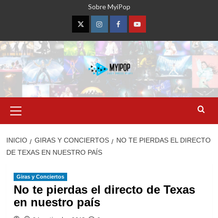
Saltar
Sobre MyiPop
al
contenido
Twitter
Instagram
Facebook
YouTube
Menú
primario
INICIO
GIRAS Y CONCIERTOS
NO TE PIERDAS EL DIRECTO
DE TEXAS EN NUESTRO PAÍS
Giras y Conciertos
No te pierdas el directo de Texas
en nuestro país