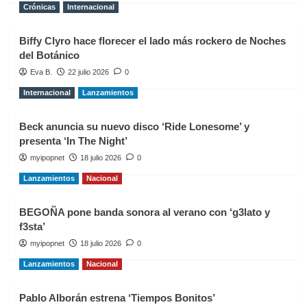
Crónicas
Internacional
Biffy Clyro hace florecer el lado más rockero de Noches
del Botánico
Eva B.
22 julio 2026
0
Internacional
Lanzamientos
Beck anuncia su nuevo disco ‘Ride Lonesome’ y
presenta ‘In The Night’
myipopnet
18 julio 2026
0
Lanzamientos
Nacional
BEGOÑA pone banda sonora al verano con ‘g3lato y
f3sta’
myipopnet
18 julio 2026
0
Lanzamientos
Nacional
Pablo Alborán estrena ‘Tiempos Bonitos’