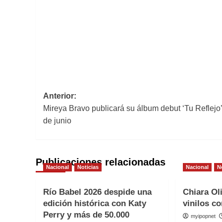
Navegación
Anterior:
Mireya Bravo publicará su álbum debut ‘Tu Reflejo’
de
de junio
entradas
Publicaciones relacionadas
Nacional
Noticias
Nacional
N
Río Babel 2026 despide una
Chiara Ol
edición histórica con Katy
vinilos co
Perry y más de 50.000
myipopnet