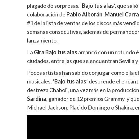
plagado de sorpresas. ‘
Bajo tus alas
‘, que sali
colaboración de
Pablo Alborán, Manuel Carr
#1 de la lista de ventas de los discos más ven
semanas consecutivas, además de permanecer e
lanzamiento.
La
Gira Bajo tus alas
arrancó con un rotundo éx
ciudades, entre las que se encuentran Sevilla 
Pocos artistas han sabido conjugar como ella e
musicales. ‘
Bajo tus alas
‘ desprende el encant
destreza Chaboli, una vez más en la producció
Sardina
, ganador de 12 premios Grammy, y que
Michael Jackson, Placido Domingo o Shakira, e