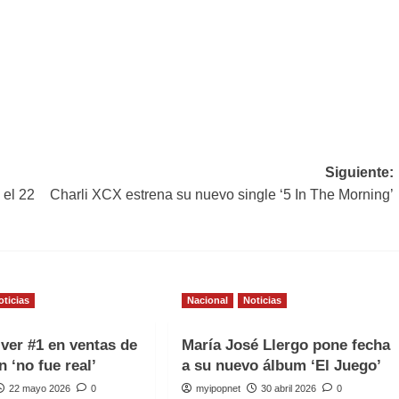
Siguiente:
 el 22
Charli XCX estrena su nuevo single ‘5 In The Morning’
oticias
Nacional
Noticias
iver #1 en ventas de
María José Llergo pone fecha
n ‘no fue real’
a su nuevo álbum ‘El Juego’
22 mayo 2026
0
myipopnet
30 abril 2026
0