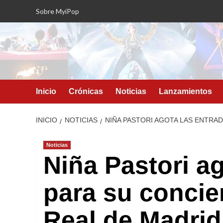
Saltar
Sobre MyiPop
al
contenido
Inicio
Crónicas
Noticias
Lanzamientos
INICIO
NOTICIAS
NIÑA PASTORI AGOTA LAS ENTRAD
Noticias
Niña Pastori a
para su concier
Real de Madrid