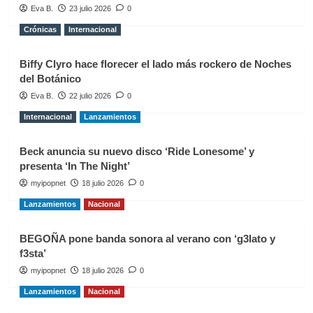
Eva B.
23 julio 2026
0
Crónicas
Internacional
Biffy Clyro hace florecer el lado más rockero de Noches
del Botánico
Eva B.
22 julio 2026
0
Internacional
Lanzamientos
Beck anuncia su nuevo disco ‘Ride Lonesome’ y
presenta ‘In The Night’
myipopnet
18 julio 2026
0
Lanzamientos
Nacional
BEGOÑA pone banda sonora al verano con ‘g3lato y
f3sta’
myipopnet
18 julio 2026
0
Lanzamientos
Nacional