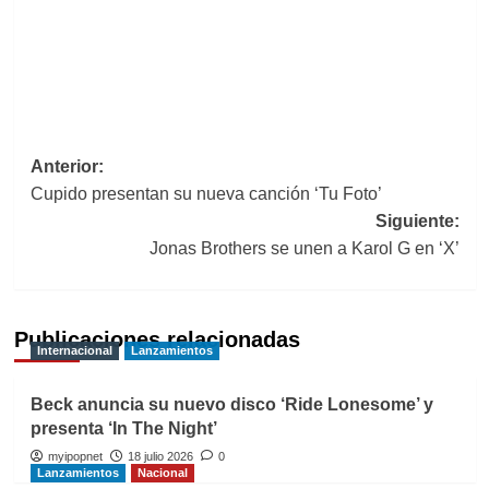
Navegación
Anterior:
Cupido presentan su nueva canción ‘Tu Foto’
de
Siguiente:
entradas
Jonas Brothers se unen a Karol G en ‘X’
Publicaciones relacionadas
Internacional
Lanzamientos
Beck anuncia su nuevo disco ‘Ride Lonesome’ y
presenta ‘In The Night’
myipopnet
18 julio 2026
0
Lanzamientos
Nacional