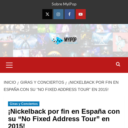
Saltar
Sobre MyiPop
al
contenido
Twitter
Instagram
Facebook
YouTube
Menú
primario
INICIO
GIRAS Y CONCIERTOS
¡NICKELBACK POR FIN EN
ESPAÑA CON SU “NO FIXED ADDRESS TOUR” EN 2015!
Giras y Conciertos
¡Nickelback por fin en España con
su “No Fixed Address Tour” en
2015!