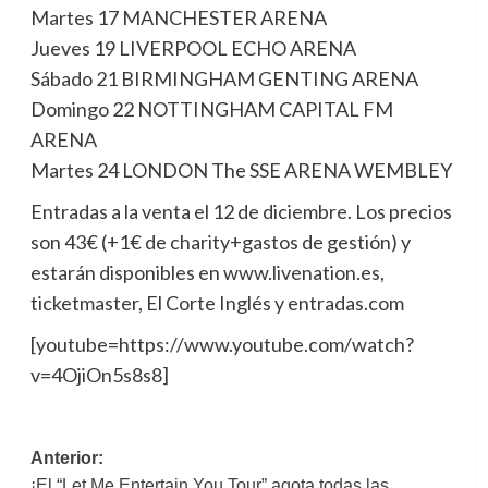
Martes 17 MANCHESTER ARENA
Jueves 19 LIVERPOOL ECHO ARENA
Sábado 21 BIRMINGHAM GENTING ARENA
Domingo 22 NOTTINGHAM CAPITAL FM
ARENA
Martes 24 LONDON The SSE ARENA WEMBLEY
Entradas a la venta el 12 de diciembre. Los precios
son 43€ (+1€ de charity+gastos de gestión) y
estarán disponibles en www.livenation.es,
ticketmaster, El Corte Inglés y entradas.com
[youtube=https://www.youtube.com/watch?
v=4OjiOn5s8s8]
Navegación
Anterior:
¡El “Let Me Entertain You Tour” agota todas las