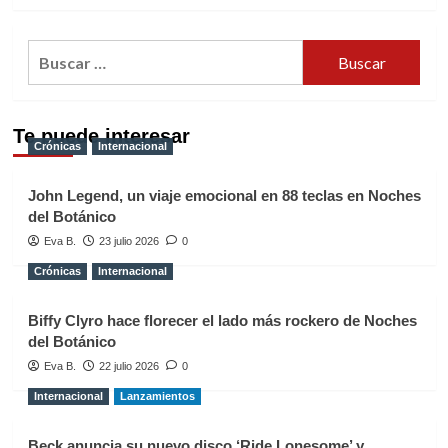
Buscar:
Te puede interesar
Crónicas
Internacional
John Legend, un viaje emocional en 88 teclas en Noches
del Botánico
Eva B.
23 julio 2026
0
Crónicas
Internacional
Biffy Clyro hace florecer el lado más rockero de Noches
del Botánico
Eva B.
22 julio 2026
0
Internacional
Lanzamientos
Beck anuncia su nuevo disco ‘Ride Lonesome’ y