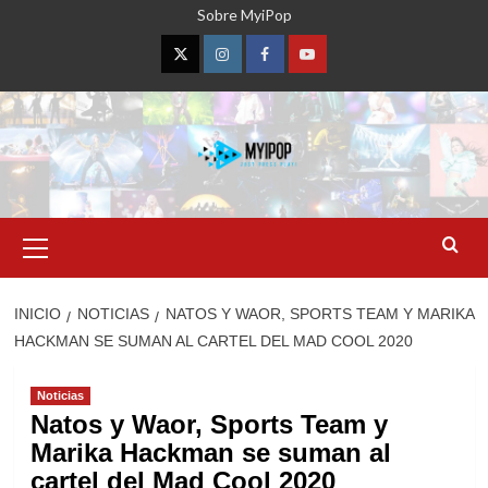
Saltar
Sobre MyiPop
al
contenido
Twitter
Instagram
Facebook
YouTube
Menú
primario
INICIO
NOTICIAS
NATOS Y WAOR, SPORTS TEAM Y MARIKA
HACKMAN SE SUMAN AL CARTEL DEL MAD COOL 2020
Noticias
Natos y Waor, Sports Team y
Marika Hackman se suman al
cartel del Mad Cool 2020