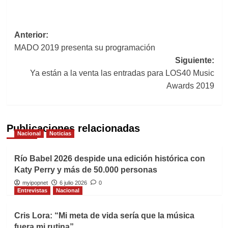
Navegación
Anterior:
MADO 2019 presenta su programación
de
Siguiente:
entradas
Ya están a la venta las entradas para LOS40 Music
Awards 2019
Publicaciones relacionadas
Nacional
Noticias
Río Babel 2026 despide una edición histórica con
Katy Perry y más de 50.000 personas
myipopnet
6 julio 2026
0
Entrevistas
Nacional
Cris Lora: “Mi meta de vida sería que la música
fuera mi rutina”