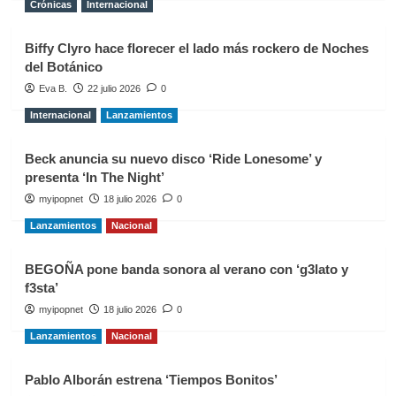
Crónicas
Internacional
Biffy Clyro hace florecer el lado más rockero de Noches
del Botánico
Eva B.
22 julio 2026
0
Internacional
Lanzamientos
Beck anuncia su nuevo disco ‘Ride Lonesome’ y
presenta ‘In The Night’
myipopnet
18 julio 2026
0
Lanzamientos
Nacional
BEGOÑA pone banda sonora al verano con ‘g3lato y
f3sta’
myipopnet
18 julio 2026
0
Lanzamientos
Nacional
Pablo Alborán estrena ‘Tiempos Bonitos’