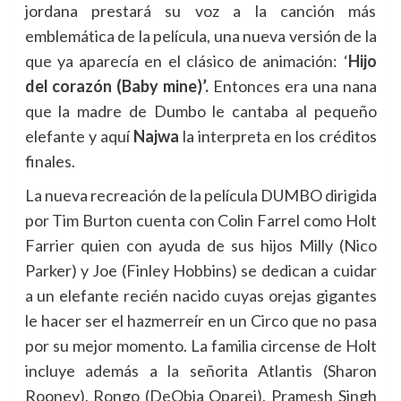
jordana prestará su voz a la canción más
emblemática de la película, una nueva versión de la
que ya aparecía en el clásico de animación: ‘
Hijo
del corazón (Baby mine)’.
Entonces era una nana
que la madre de Dumbo le cantaba al pequeño
elefante y aquí
Najwa
la interpreta en los créditos
finales.
La nueva recreación de la película DUMBO dirigida
por Tim Burton cuenta con Colin Farrel como Holt
Farrier quien con ayuda de sus hijos Milly (Nico
Parker) y Joe (Finley Hobbins) se dedican a cuidar
a un elefante recién nacido cuyas orejas gigantes
le hacer ser el hazmerreír en un Circo que no pasa
por su mejor momento. La familia circense de Holt
incluye además a la señorita Atlantis (Sharon
Rooney), Rongo (DeObia Oparei), Pramesh Singh