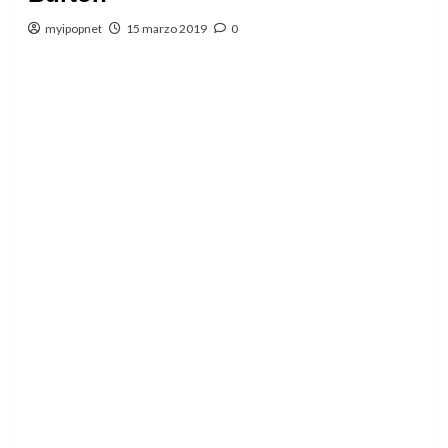
myipopnet
15 marzo 2019
0