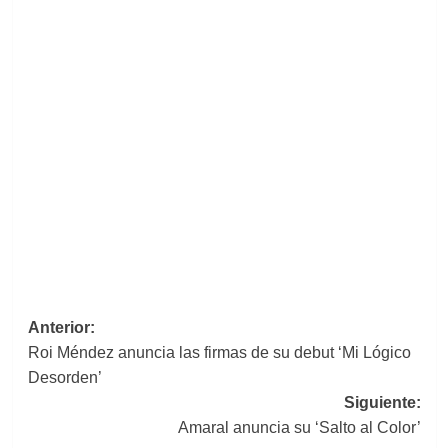
Navegación
Anterior:
Roi Méndez anuncia las firmas de su debut ‘Mi Lógico
de
Desorden’
entradas
Siguiente:
Amaral anuncia su ‘Salto al Color’