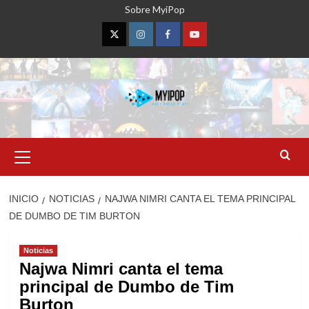
Saltar
Sobre MyiPop
al
contenido
Twitter
Instagram
Facebook
YouTube
Menú
primario
INICIO
NOTICIAS
NAJWA NIMRI CANTA EL TEMA PRINCIPAL
DE DUMBO DE TIM BURTON
Noticias
Najwa Nimri canta el tema
principal de Dumbo de Tim
Burton