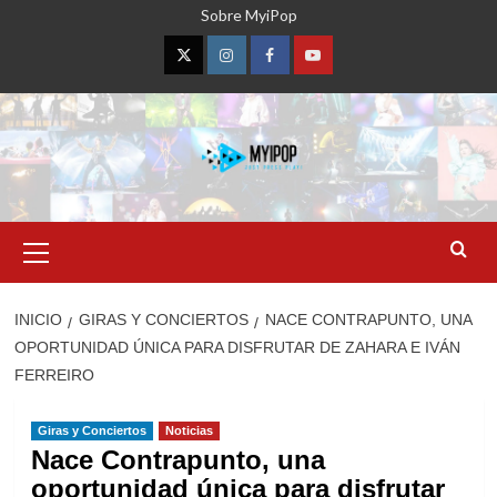
Saltar
Sobre MyiPop
al
contenido
Twitter
Instagram
Facebook
YouTube
Menú
primario
INICIO
GIRAS Y CONCIERTOS
NACE CONTRAPUNTO, UNA
OPORTUNIDAD ÚNICA PARA DISFRUTAR DE ZAHARA E IVÁN
FERREIRO
Giras y Conciertos
Noticias
Nace Contrapunto, una
oportunidad única para disfrutar