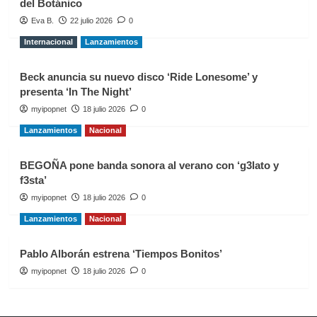
del Botánico
Eva B.
22 julio 2026
0
Internacional
Lanzamientos
Beck anuncia su nuevo disco ‘Ride Lonesome’ y
presenta ‘In The Night’
myipopnet
18 julio 2026
0
Lanzamientos
Nacional
BEGOÑA pone banda sonora al verano con ‘g3lato y
f3sta’
myipopnet
18 julio 2026
0
Lanzamientos
Nacional
Pablo Alborán estrena ‘Tiempos Bonitos’
myipopnet
18 julio 2026
0