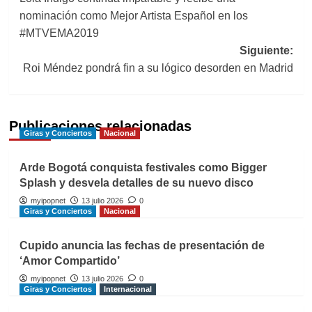
de
nominación como Mejor Artista Español en los
entradas
#MTVEMA2019
Siguiente:
Roi Méndez pondrá fin a su lógico desorden en Madrid
Publicaciones relacionadas
Giras y Conciertos
Nacional
Arde Bogotá conquista festivales como Bigger
Splash y desvela detalles de su nuevo disco
myipopnet
13 julio 2026
0
Giras y Conciertos
Nacional
Cupido anuncia las fechas de presentación de
‘Amor Compartido’
myipopnet
13 julio 2026
0
Giras y Conciertos
Internacional