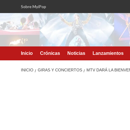
Saltar
Sobre MyiPop
al
contenido
Inicio
Crónicas
Noticias
Lanzamientos
INICIO
GIRAS Y CONCIERTOS
MTV DARÁ LA BIENVE