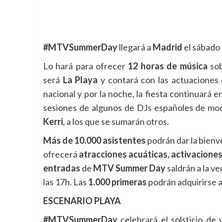
#MTVSummerDay
llegará a
Madrid
el sábado
Lo hará para ofrecer
12 horas de música
so
será
La Playa
y contará con las actuaciones 
nacional y por la noche, la fiesta continuará e
sesiones de algunos de DJs españoles de mo
Kerri
, a los que se sumarán otros.
Más de 10.000 asistentes
podrán dar la bienv
ofrecerá
atracciones acuáticas, activaciones
entradas
de
MTV Summer Day
saldrán a la 
las 17h. Las
1.000 primeras
podrán adquirirse 
ESCENARIO PLAYA
#MTVSummerDay
celebrará el solsticio de