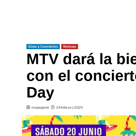
Giras y Conciertos
Noticias
MTV dará la bi
con el concie
Day
myipopnet
24 febrero 2020