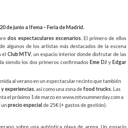
20 de junio a Ifema – Feria de Madrid.
bre
dos espectaculares escenarios
. El primero de ellos
de algunos de los artistas más destacados de la escena
n el
Club MTV
, un espacio interior donde disfrutar de las
da siendo los dos primeros confirmados
Eme DJ
y
Edgar
enida al verano en un espectacular recinto que también
 y experiencias
, así como una zona de
food trucks
. Las
venta el próximo 1 de marzo en www.mtvsummerday.com a
a un
precio especial
de 25€ (+ gastos de gestión).
 verano sobre una auténtica playa de arena. Un espacio