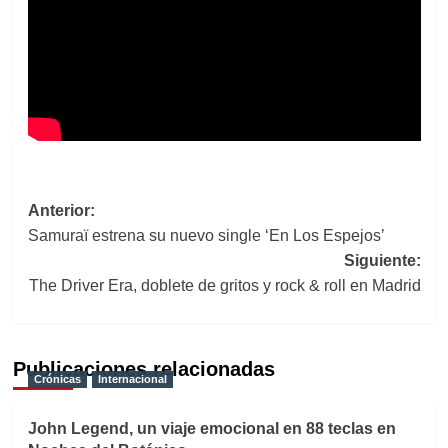
Navegación
Anterior:
Samuraï estrena su nuevo single ‘En Los Espejos’
de
Siguiente:
entradas
The Driver Era, doblete de gritos y rock & roll en Madrid
Publicaciones relacionadas
Crónicas
Internacional
John Legend, un viaje emocional en 88 teclas en