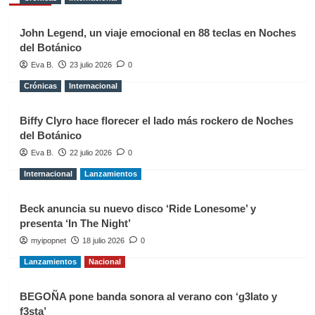
John Legend, un viaje emocional en 88 teclas en Noches
del Botánico
Eva B.
23 julio 2026
0
Crónicas
Internacional
Biffy Clyro hace florecer el lado más rockero de Noches
del Botánico
Eva B.
22 julio 2026
0
Internacional
Lanzamientos
Beck anuncia su nuevo disco ‘Ride Lonesome’ y
presenta ‘In The Night’
myipopnet
18 julio 2026
0
Lanzamientos
Nacional
BEGOÑA pone banda sonora al verano con ‘g3lato y
f3sta’