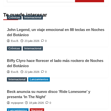
Te puede interesar
Crónicas
Internacional
John Legend, un viaje emocional en 88 teclas en Noches
del Botánico
Eva B.
23 julio 2026
0
Crónicas
Internacional
Biffy Clyro hace florecer el lado más rockero de Noches
del Botánico
Eva B.
22 julio 2026
0
Internacional
Lanzamientos
Beck anuncia su nuevo disco ‘Ride Lonesome’ y
presenta ‘In The Night’
myipopnet
18 julio 2026
0
Lanzamientos
Nacional