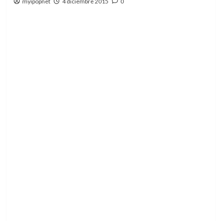
myipopnet
4 diciembre 2015
0