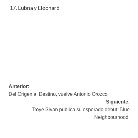
Lubna y Eleonard
Navegación
Anterior:
Del Origen al Destino, vuelve Antonio Orozco
de
Siguiente:
entradas
Troye Sivan publica su esperado debut ‘Blue
Neighbourhood’