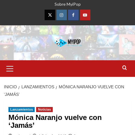
Saltar
Sobre MyiPop
al
contenido
Twitter
Instagram
Facebook
YouTube
Menú
primario
INICIO
LANZAMIENTOS
MÓNICA NARANJO VUELVE CON
‘JAMÁS’
Lanzamientos
Noticias
Mónica Naranjo vuelve con
‘Jamás’