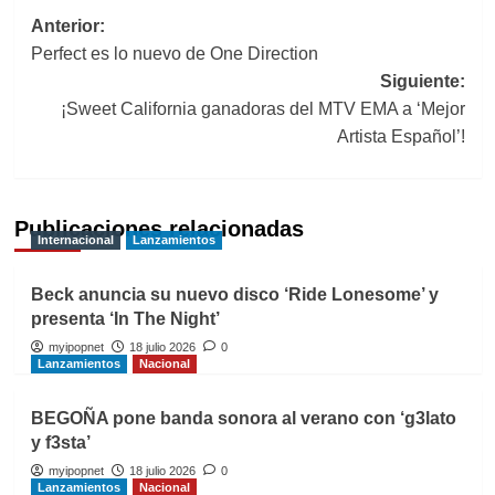
Navegación
Anterior:
Perfect es lo nuevo de One Direction
de
Siguiente:
entradas
¡Sweet California ganadoras del MTV EMA a ‘Mejor
Artista Español’!
Publicaciones relacionadas
Internacional
Lanzamientos
Beck anuncia su nuevo disco ‘Ride Lonesome’ y
presenta ‘In The Night’
myipopnet
18 julio 2026
0
Lanzamientos
Nacional
BEGOÑA pone banda sonora al verano con ‘g3lato
y f3sta’
myipopnet
18 julio 2026
0
Lanzamientos
Nacional