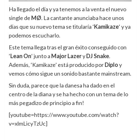
Ha llegado el día y ya tenemos a la venta el nuevo
single de
MØ
.
La cantante anunciaba hace unos
días que su nuevo tema se titularía ‘
Kamikaze
‘ y ya
podemos escucharlo.
Este tema llega tras el gran éxito conseguido con
‘
Lean On
‘ junto a
Major Lazer
y
DJ Snake
.
Además, ‘Kamikaze’ está producido por
Diplo
y
vemos cómo sigue un sonido bastante mainstream.
Sin duda, parece que la danesa ha dado en el
centro de la diana y se ha hecho con un tema de lo
más pegadizo de principio a fin!
[youtube=https://www.youtube.com/watch?
v=xlmLicyTzUc]