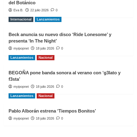
del Botánico
Eva B.
22 julio 2026
0
Internacional
Lanzamientos
Beck anuncia su nuevo disco ‘Ride Lonesome’ y
presenta ‘In The Night’
myipopnet
18 julio 2026
0
Lanzamientos
Nacional
BEGOÑA pone banda sonora al verano con ‘g3lato y
f3sta’
myipopnet
18 julio 2026
0
Lanzamientos
Nacional
Pablo Alborán estrena ‘Tiempos Bonitos’
myipopnet
18 julio 2026
0