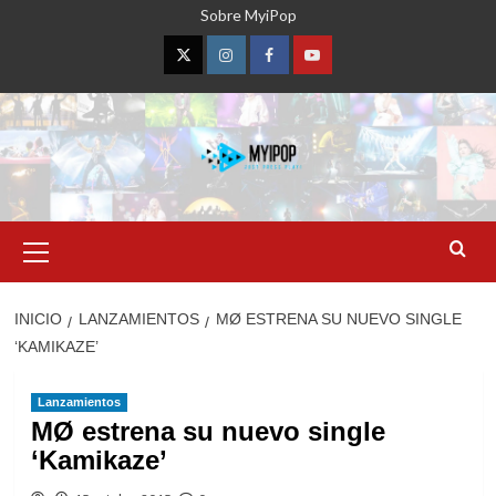
Saltar
Sobre MyiPop
al
contenido
Twitter
Instagram
Facebook
YouTube
Menú
primario
INICIO
LANZAMIENTOS
MØ ESTRENA SU NUEVO SINGLE
‘KAMIKAZE’
Lanzamientos
MØ estrena su nuevo single
‘Kamikaze’