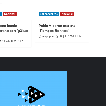
s
Nacional
Lanzamientos
Nacional
one banda
Pablo Alborán estrena
erano con ‘g3lato
‘Tiempos Bonitos’
myipopnet
18 julio 2026
0
18 julio 2026
0