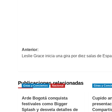
Navegación
Anterior:
Leslie Grace inicia una gira por diez salas de Esp
de
entradas
Publicaciones relacionadas
Giras y Conciertos
Nacional
Giras y Conci
Arde Bogotá conquista
Cupido an
festivales como Bigger
presentac
Splash y desvela detalles de
Comparti