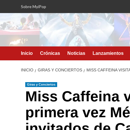
Saltar
Sobre MyiPop
al
contenido
Inicio
Crónicas
Noticias
Lanzamientos
INICIO
GIRAS Y CONCIERTOS
MISS CAFFEINA VISI
Giras y Conciertos
Miss Caffeina v
primera vez M
invitados de Ca