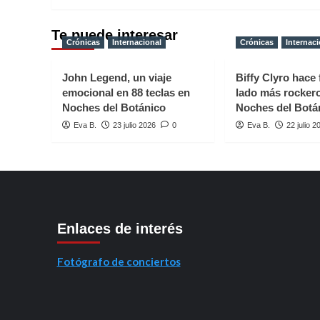
Te puede interesar
Crónicas
Internacional
Crónicas
Internaci
John Legend, un viaje
Biffy Clyro hace 
emocional en 88 teclas en
lado más rocker
Noches del Botánico
Noches del Botá
Eva B.
23 julio 2026
0
Eva B.
22 julio 2
Enlaces de interés
Fotógrafo de conciertos