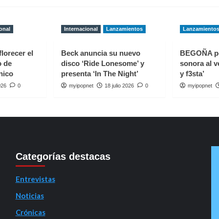
onal
Internacional
Lanzamientos
Lanzamiento
florecer el
Beck anuncia su nuevo
BEGOÑA p
o de
disco ‘Ride Lonesome’ y
sonora al v
nico
presenta ‘In The Night’
y f3sta’
026
0
myipopnet
18 julio 2026
0
myipopnet
Categorías destacas
Entrevistas
Noticias
Crónicas