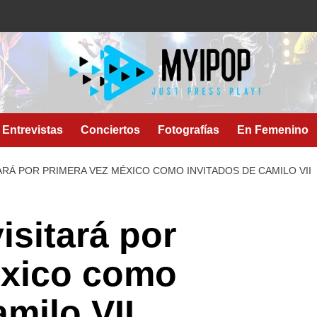
Entrevistas
Conciertos
Fotografías
En Femenino
TARÁ POR PRIMERA VEZ MÉXICO COMO INVITADOS DE CAMILO VII
isitará por
éxico como
milo VII