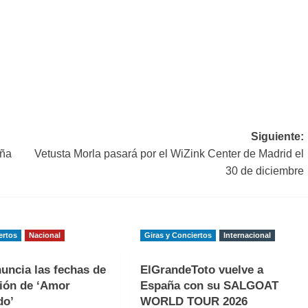
Siguiente:
aña
Vetusta Morla pasará por el WiZink Center de Madrid el
30 de diciembre
ertos
Nacional
Giras y Conciertos
Internacional
uncia las fechas de
ElGrandeToto vuelve a
ión de ‘Amor
España con su SALGOAT
do’
WORLD TOUR 2026