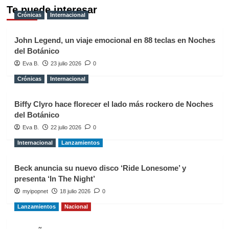
Te puede interesar
Crónicas
Internacional
John Legend, un viaje emocional en 88 teclas en Noches
del Botánico
Eva B.
23 julio 2026
0
Crónicas
Internacional
Biffy Clyro hace florecer el lado más rockero de Noches
del Botánico
Eva B.
22 julio 2026
0
Internacional
Lanzamientos
Beck anuncia su nuevo disco ‘Ride Lonesome’ y
presenta ‘In The Night’
myipopnet
18 julio 2026
0
Lanzamientos
Nacional