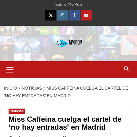
Saltar
Sobre MyiPop
al
contenido
Twitter
Instagram
Facebook
YouTube
Menú
primario
INICIO
NOTICIAS
MISS CAFFEINA CUELGA EL CARTEL DE
‘NO HAY ENTRADAS’ EN MADRID
Noticias
Miss Caffeina cuelga el cartel de
‘no hay entradas’ en Madrid