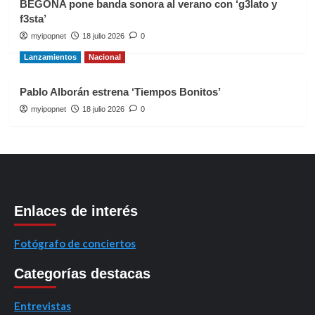
BEGOÑA pone banda sonora al verano con ‘g3lato y
f3sta’
myipopnet
18 julio 2026
0
Lanzamientos
Nacional
Pablo Alborán estrena ‘Tiempos Bonitos’
myipopnet
18 julio 2026
0
Enlaces de interés
Fotógrafo de conciertos
Categorías destacas
Entrevistas