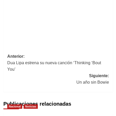
Navegación
Anterior:
Dua Lipa estrena su nueva canción ‘Thinking ‘Bout
de
You’
entradas
Siguiente:
Un año sin Bowie
Publicaciones relacionadas
Nacional
Noticias