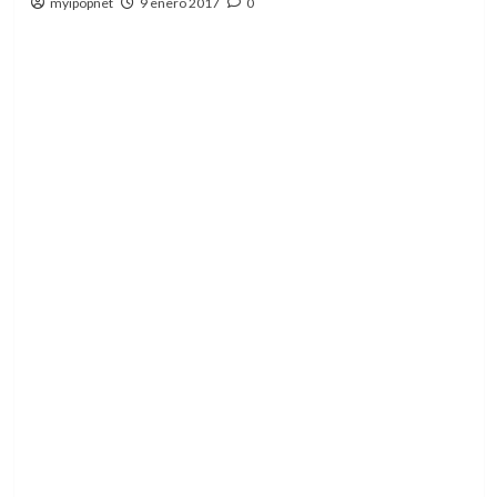
myipopnet
9 enero 2017
0