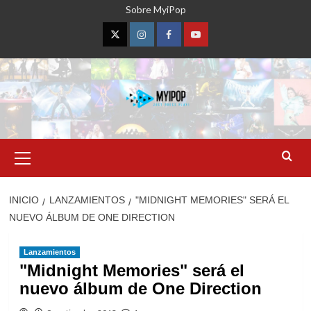
Saltar
Sobre MyiPop
al
contenido
Twitter
Instagram
Facebook
YouTube
Menú
primario
INICIO
LANZAMIENTOS
"MIDNIGHT MEMORIES" SERÁ EL
NUEVO ÁLBUM DE ONE DIRECTION
Lanzamientos
"Midnight Memories" será el
nuevo álbum de One Direction