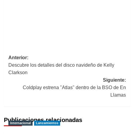
Navegación
Anterior:
Descubre los detalles del disco navideño de Kelly
de
Clarkson
entradas
Siguiente:
Coldplay estrena "Atlas" dentro de la BSO de En
Llamas
Publicaciones relacionadas
Internacional
Lanzamientos