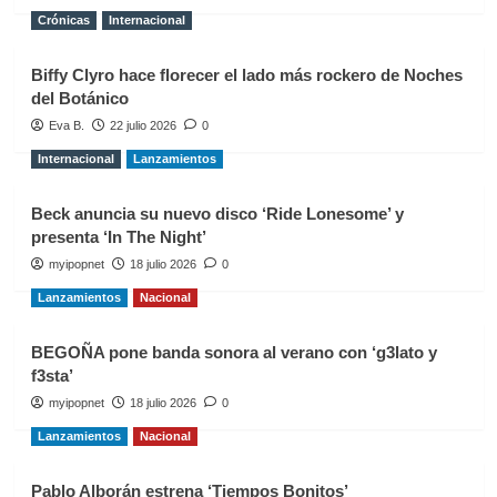
Crónicas
Internacional
Biffy Clyro hace florecer el lado más rockero de Noches
del Botánico
Eva B.
22 julio 2026
0
Internacional
Lanzamientos
Beck anuncia su nuevo disco ‘Ride Lonesome’ y
presenta ‘In The Night’
myipopnet
18 julio 2026
0
Lanzamientos
Nacional
BEGOÑA pone banda sonora al verano con ‘g3lato y
f3sta’
myipopnet
18 julio 2026
0
Lanzamientos
Nacional
Pablo Alborán estrena ‘Tiempos Bonitos’