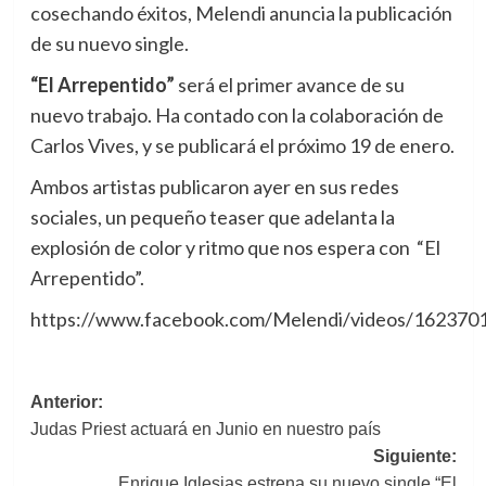
cosechando éxitos, Melendi anuncia la publicación
de su nuevo single.
“El Arrepentido”
será el primer avance de su
nuevo trabajo. Ha contado con la colaboración de
Carlos Vives, y se publicará el próximo 19 de enero.
Ambos artistas publicaron ayer en sus redes
sociales, un pequeño teaser que adelanta la
explosión de color y ritmo que nos espera con “El
Arrepentido”.
https://www.facebook.com/Melendi/videos/162370
Navegación
Anterior:
Judas Priest actuará en Junio en nuestro país
de
Siguiente:
entradas
Enrique Iglesias estrena su nuevo single “El