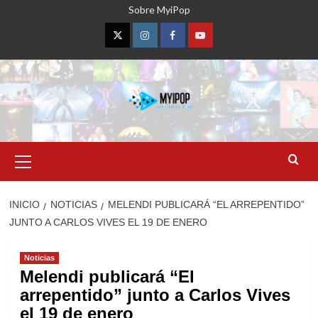
Saltar
Sobre MyiPop
al
contenido
Twitter
Instagram
Facebook
YouTube
Menú
primario
INICIO
NOTICIAS
MELENDI PUBLICARÁ “EL ARREPENTIDO”
JUNTO A CARLOS VIVES EL 19 DE ENERO
Noticias
Melendi publicará “El
arrepentido” junto a Carlos Vives
el 19 de enero