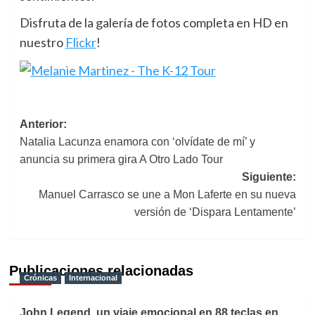
Disfruta de la galería de fotos completa en HD en
nuestro
Flickr
!
Navegación
Anterior:
Natalia Lacunza enamora con ‘olvídate de mí’ y
de
anuncia su primera gira A Otro Lado Tour
entradas
Siguiente:
Manuel Carrasco se une a Mon Laferte en su nueva
versión de ‘Dispara Lentamente’
Publicaciones relacionadas
Crónicas
Internacional
John Legend, un viaje emocional en 88 teclas en