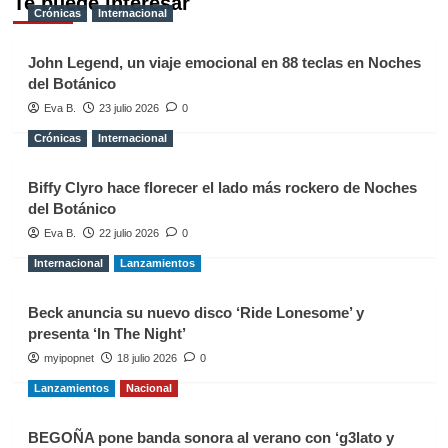
Te puede interesar
Crónicas
Internacional
John Legend, un viaje emocional en 88 teclas en Noches
del Botánico
Eva B.
23 julio 2026
0
Crónicas
Internacional
Biffy Clyro hace florecer el lado más rockero de Noches
del Botánico
Eva B.
22 julio 2026
0
Internacional
Lanzamientos
Beck anuncia su nuevo disco ‘Ride Lonesome’ y
presenta ‘In The Night’
myipopnet
18 julio 2026
0
Lanzamientos
Nacional
BEGOÑA pone banda sonora al verano con ‘g3lato y