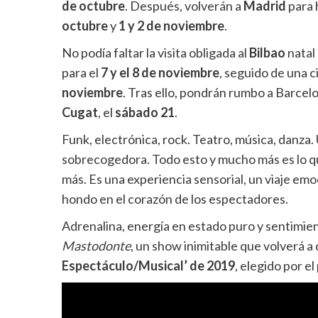
de octubre
. Después, volverán a
Madrid
para h
octubre
y
1 y 2 de noviembre
.
No podía faltar la visita obligada al
Bilbao
natal
para el
7 y el 8 de noviembre
, seguido de una c
noviembre
. Tras ello, pondrán rumbo a Barcelo
Cugat
, el
sábado 21
.
Funk, electrónica, rock. Teatro, música, danza
sobrecogedora. Todo esto y mucho más es lo qu
más. Es una experiencia sensorial, un viaje emoc
hondo en el corazón de los espectadores.
Adrenalina, energía en estado puro y sentimient
Mastodonte
, un show inimitable que volverá a
Espectáculo/Musical’ de 2019
, elegido por e