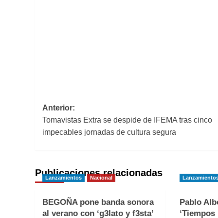
Navegación
Anterior:
Tomavistas Extra se despide de IFEMA tras cinco
de
impecables jornadas de cultura segura
entradas
Publicaciones relacionadas
Lanzamientos
Nacional
Lanzamiento
BEGOÑA pone banda sonora
Pablo Alb
al verano con ‘g3lato y f3sta’
‘Tiempos 