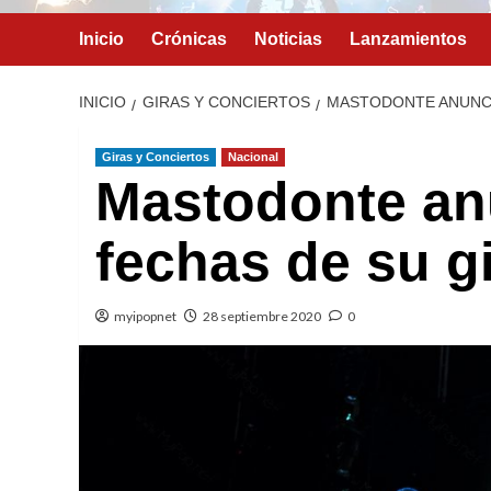
Inicio
Crónicas
Noticias
Lanzamientos
INICIO
GIRAS Y CONCIERTOS
MASTODONTE ANUNCI
Giras y Conciertos
Nacional
Mastodonte anu
fechas de su g
myipopnet
28 septiembre 2020
0