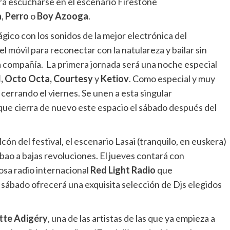
á escucharse en el escenario Firestone
a
,
Perro
o
Boy Azooga
.
gico con los sonidos de la mejor electrónica del
móvil para reconectar con la natulareza y bailar sin
 la compañía. La primera jornada será una noche especial
d, Octo Octa, Courtesy
y
Ketiov
. Como especial y muy
cerrando el viernes. Se unen a esta singular
ue cierra de nuevo este espacio el sábado después del
ón del festival, el escenario Lasai (tranquilo, en euskera)
lbao a bajas revoluciones. El jueves contará con
osa radio internacional
Red Light Radio
que
l sábado ofrecerá una exquisita selección de Djs elegidos
tte Adigéry
, una de las artistas de las que ya empieza a