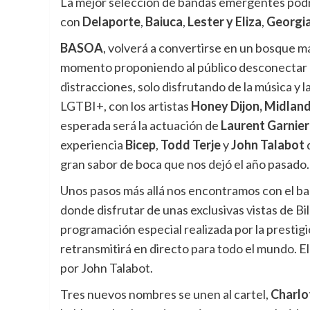
La mejor selección de bandas emergentes podr
con
Delaporte
,
Baiuca
,
Lester y Eliza
,
Georgi
BASOA
, volverá a convertirse en un bosque má
momento proponiendo al público desconectar el 
distracciones, solo disfrutando de la música y
LGTBI+, con los artistas
Honey Dijon, Midlan
esperada será la actuación de
Laurent Garnier
experiencia
Bicep
,
Todd Terje
y
John Talabot
q
gran sabor de boca que nos dejó el año pasado.
Unos pasos más allá nos encontramos con el balc
donde disfrutar de unas exclusivas vistas de Bi
programación especial realizada por la prestigi
retransmitirá en directo para todo el mundo. E
por John Talabot.
Tres nuevos nombres se unen al cartel,
Charlo