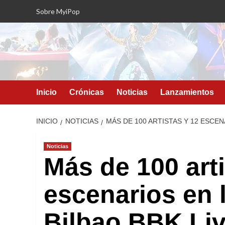
Saltar
Sobre MyiPop
al
contenido
Inicio
Crónicas
Noticias
Lanzamientos
INICIO
NOTICIAS
MÁS DE 100 ARTISTAS Y 12 ESCENA
Noticias
Más de 100 arti
escenarios en l
Bilbao BBK Li