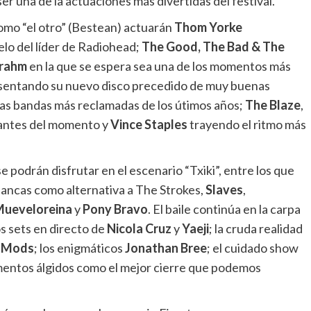
r una de la actuaciones más divertidas del festival.
omo “el otro” (Bestean) actuarán
Thom Yorke
lelo del líder de Radiohead;
The Good, The Bad & The
Frahm
en la que se espera sea una de los momentos más
entando su nuevo disco precedido de muy buenas
las bandas más reclamadas de los útimos años;
The Blaze
,
lantes del momento y
Vince Staples
trayendo el ritmo más
e podrán disfrutar en el escenario “Txiki”, entre los que
lancas como alternativa a The Strokes,
Slaves
,
ueveloreina
y
Pony Bravo
. El baile continúa en la carpa
s sets en directo de
Nicola Cruz
y
Yaeji
; la cruda realidad
d Mods
; los enigmáticos
Jonathan Bree
; el cuidado show
entos álgidos como el mejor cierre que podemos