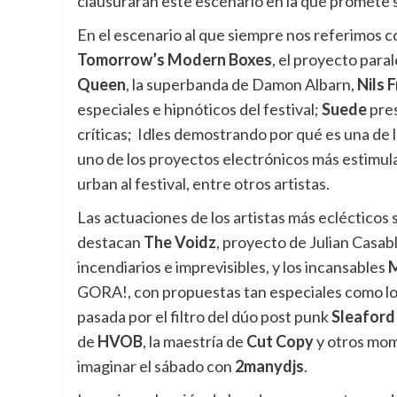
clausurarán este escenario en la que promete se
En el escenario al que siempre nos referimos c
Tomorrow’s Modern Boxes
, el proyecto para
Queen
, la superbanda de Damon Albarn,
Nils 
especiales e hipnóticos del festival;
Suede
pres
críticas; Idles demostrando por qué es una de 
uno de los proyectos electrónicos más estimu
urban al festival, entre otros artistas.
Las actuaciones de los artistas más eclécticos s
destacan
The Voidz
, proyecto de Julian Casab
incendiarios e imprevisibles, y los incansables
M
GORA!, con propuestas tan especiales como lo
pasada por el filtro del dúo post punk
Sleafor
de
HVOB
, la maestría de
Cut Copy
y otros mom
imaginar el sábado con
2manydjs
.