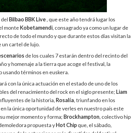
 del
Bilbao
BBK
Live
, que este año tendrá lugar los
del monte
Kobetamendi
,
consagrado ya como un lugar de
recto de todo el mundo y que durante estos días visitan la
un cartel de lujo.
escenarios
de los cuales 7 estarán dentro del recinto del
 y homenaje a la tierra que acoge el festival, la
o usando términos en euskera.
tará con la única actuación en el estado de uno de los
bles del renacimiento del rock en el siglo presente;
Liam
nfluyentes de la historia,
Rosalía
, triunfando en los
en la única oportunidad de verles en nuestro país este
en su mejor momento y forma;
Brockhampton
, colectivo hip
 demoledora propuesta y
Hot Chip
que, el sábado,