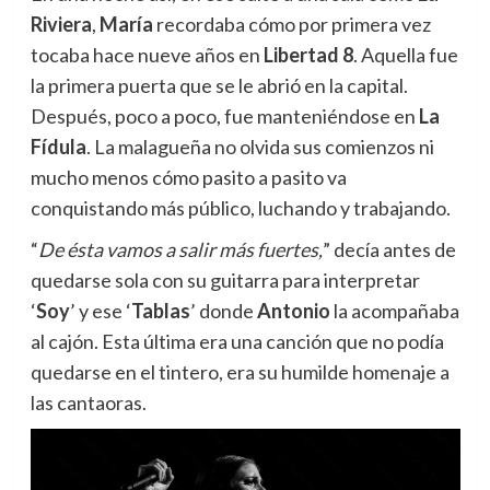
Riviera
,
María
recordaba cómo por primera vez
tocaba hace nueve años en
Libertad 8
. Aquella fue
la primera puerta que se le abrió en la capital.
Después, poco a poco, fue manteniéndose en
La
Fídula
. La malagueña no olvida sus comienzos ni
mucho menos cómo pasito a pasito va
conquistando más público, luchando y trabajando.
“
De ésta vamos a salir más fuertes,
” decía antes de
quedarse sola con su guitarra para interpretar
‘
Soy
’ y ese ‘
Tablas
’ donde
Antonio
la acompañaba
al cajón. Esta última era una canción que no podía
quedarse en el tintero, era su humilde homenaje a
las cantaoras.