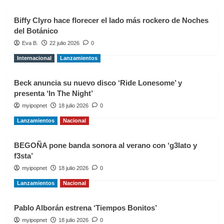
Biffy Clyro hace florecer el lado más rockero de Noches
del Botánico
Eva B.
22 julio 2026
0
Internacional
Lanzamientos
Beck anuncia su nuevo disco ‘Ride Lonesome’ y
presenta ‘In The Night’
myipopnet
18 julio 2026
0
Lanzamientos
Nacional
BEGOÑA pone banda sonora al verano con ‘g3lato y
f3sta’
myipopnet
18 julio 2026
0
Lanzamientos
Nacional
Pablo Alborán estrena ‘Tiempos Bonitos’
myipopnet
18 julio 2026
0