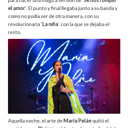
para hacer una mágica versión de ‘
Se nos rompió
el amor
‘. El punto y final llegaba junto a su banda y
como no podía ser de otra manera, con su
revolucionaria ‘
La niña
‘ con la que se dejaba el
resto.
Aquella noche, el arte de
María Peláe
quitó
el