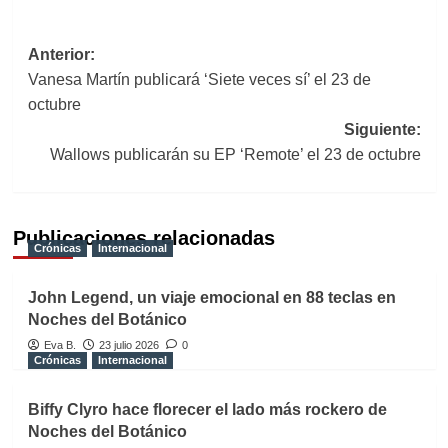
Navegación
Anterior:
Vanesa Martín publicará ‘Siete veces sí’ el 23 de
de
octubre
entradas
Siguiente:
Wallows publicarán su EP ‘Remote’ el 23 de octubre
Publicaciones relacionadas
Crónicas
Internacional
John Legend, un viaje emocional en 88 teclas en
Noches del Botánico
Eva B.
23 julio 2026
0
Crónicas
Internacional
Biffy Clyro hace florecer el lado más rockero de
Noches del Botánico