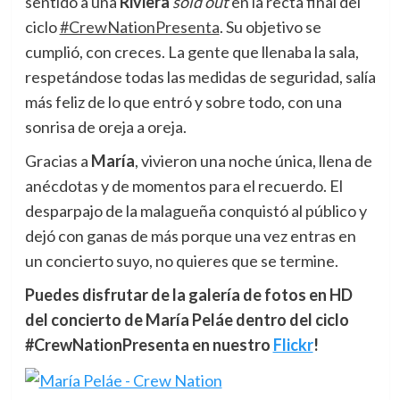
sentido a una
Riviera
sold out
en la recta final del
ciclo
#CrewNationPresenta
.
Su objetivo se
cumplió, con creces. La gente que llenaba la sala,
respetándose todas las medidas de seguridad, salía
más feliz de lo que entró y sobre todo, con una
sonrisa de oreja a oreja.
Gracias a
María
, vivieron una noche única, llena de
anécdotas y de momentos para el recuerdo. El
desparpajo de la malagueña conquistó al público y
dejó con ganas de más porque una vez entras en
un concierto suyo, no quieres que se termine.
Puedes disfrutar de la galería de fotos en HD
del concierto de María Peláe dentro del ciclo
#CrewNationPresenta en nuestro
Flickr
!