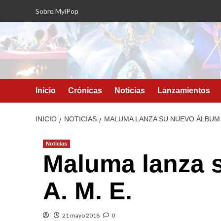
Saltar
Sobre MyiPop
al
contenido
Inicio
Crónicas
Noticias
Lanzamientos
INICIO
NOTICIAS
MALUMA LANZA SU NUEVO ÁLBUM F.
Noticias
Maluma lanza 
A. M. E.
21 mayo 2018
0