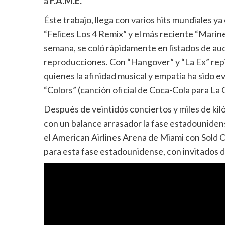
a
F.A.M.E.
Éste trabajo, llega con varios hits mundiales ya
“Felices Los 4 Remix” y el más reciente “Mari
semana, se coló rápidamente en listados de audi
reproducciones. Con “Hangover” y “La Ex” rep
quienes la afinidad musical y empatía ha sido e
“Colors” (canción oficial de Coca-Cola para La
Después de veintidós conciertos y miles de ki
con un balance arrasador la fase estadouniden
el American Airlines Arena de Miami con Sold O
para esta fase estadounidense, con invitados 