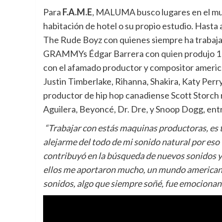
Para
F.A.M.E
, MALUMA busco lugares en el mund
habitación de hotel o su propio estudio. Hasta a
The Rude Boyz con quienes siempre ha trabajad
GRAMMYs Édgar Barrera con quien produjo 11
con el afamado productor y compositor americ
Justin Timberlake, Rihanna, Shakira, Katy Perr
productor de hip hop canadiense Scott Storch 
Aguilera, Beyoncé, Dr. Dre, y Snoop Dogg, entr
“Trabajar con estás maquinas productoras, es
alejarme del todo de mi sonido natural por es
contribuyó en la búsqueda de nuevos sonidos y
ellos me aportaron mucho, un mundo americano 
sonidos, algo que siempre soñé, fue emocionant