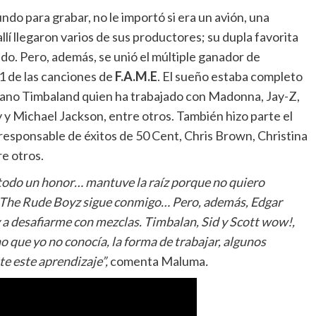
o para grabar, no le importó si era un avión, una
llí llegaron varios de sus productores; su dupla favorita
o. Pero, además, se unió el múltiple ganador de
 de las canciones de
F.A.M.E
. El sueño estaba completo
ano Timbaland quien ha trabajado con Madonna, Jay-Z,
y y Michael Jackson, entre otros. También hizo parte el
responsable de éxitos de 50 Cent, Chris Brown, Christina
e otros.
 todo un honor… mantuve la raíz porque no quiero
o The Rude Boyz sigue conmigo… Pero, además, Edgar
 a desafiarme con mezclas. Timbalan, Sid y Scott wow!,
que yo no conocía, la forma de trabajar, algunos
e este aprendizaje”,
comenta Maluma
.