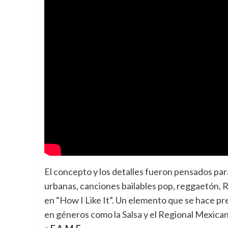
El concepto y los detalles fueron pensados par
urbanas, canciones bailables pop, reggaetón, R
en “How I Like It”. Un elemento que se hace p
en géneros como la Salsa y el Regional Mexican