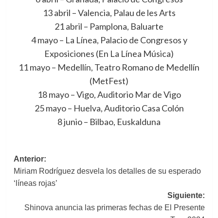
13 abril – Valencia, Palau de les Arts
21 abril – Pamplona, Baluarte
4 mayo – La Línea, Palacio de Congresos y
Exposiciones (En La Línea Música)
11 mayo – Medellín, Teatro Romano de Medellín
(MetFest)
18 mayo – Vigo, Auditorio Mar de Vigo
25 mayo – Huelva, Auditorio Casa Colón
8 junio – Bilbao, Euskalduna
Navegación
Anterior:
Miriam Rodríguez desvela los detalles de su esperado
de
‘líneas rojas’
entradas
Siguiente:
Shinova anuncia las primeras fechas de El Presente