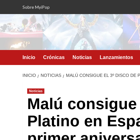
Saltar
Sobre MyiPop
al
contenido
Inicio
Crónicas
Noticias
Lanzamientos
INICIO
NOTICIAS
MALÚ CONSIGUE EL 3º DISCO DE 
Noticias
Malú consigue 
Platino en Esp
primer anivers