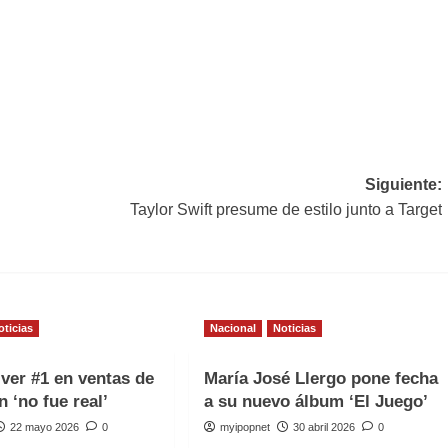
Siguiente:
Taylor Swift presume de estilo junto a Target
oticias
Nacional
Noticias
iver #1 en ventas de
María José Llergo pone fecha
n ‘no fue real’
a su nuevo álbum ‘El Juego’
22 mayo 2026
0
myipopnet
30 abril 2026
0