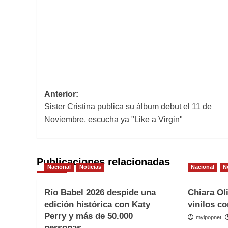
Navegación
Anterior:
Sister Cristina publica su álbum debut el 11 de
de
Noviembre, escucha ya "Like a Virgin"
entradas
Publicaciones relacionadas
Nacional
Noticias
Nacional
N
Río Babel 2026 despide una
Chiara Ol
edición histórica con Katy
vinilos co
Perry y más de 50.000
myipopnet
personas