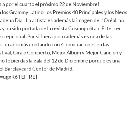
va a por el cuarto el próximo 22 de Noviembre!
 los Grammy Latino, los Premios 40 Principales y los Neox
ena Dial. La artista es además la imagen de L’Oréal, ha
y ha sido portada de la revista Cosmopolitan. El tercer
excepcional. Por si fuera poco además es una de las
es un año más contando con 4 nominaciones en las
tival, Gira o Concierto, Mejor Álbum y Mejor Canción y
no te pierdas la gala del 12 de Diciembre porque es una
 el Barclaycard Center de Madrid.
v=ugxR6TElTRE]