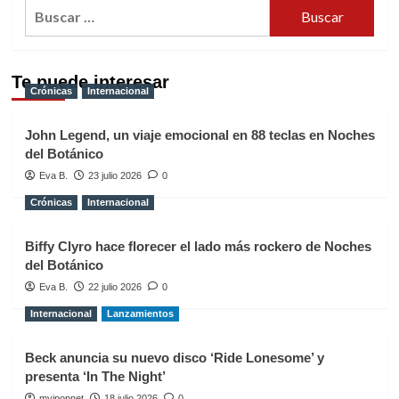
Buscar:
Te puede interesar
Crónicas
Internacional
John Legend, un viaje emocional en 88 teclas en Noches
del Botánico
Eva B.
23 julio 2026
0
Crónicas
Internacional
Biffy Clyro hace florecer el lado más rockero de Noches
del Botánico
Eva B.
22 julio 2026
0
Internacional
Lanzamientos
Beck anuncia su nuevo disco ‘Ride Lonesome’ y
presenta ‘In The Night’
myipopnet
18 julio 2026
0