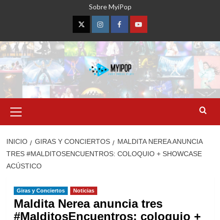
Saltar
Sobre MyiPop
al
contenido
Twitter
Instagram
Facebook
YouTube
Menú
primario
INICIO
GIRAS Y CONCIERTOS
MALDITA NEREA ANUNCIA
TRES #MALDITOSENCUENTROS: COLOQUIO + SHOWCASE
ACÚSTICO
Giras y Conciertos
Noticias
Maldita Nerea anuncia tres
#MalditosEncuentros: coloquio +