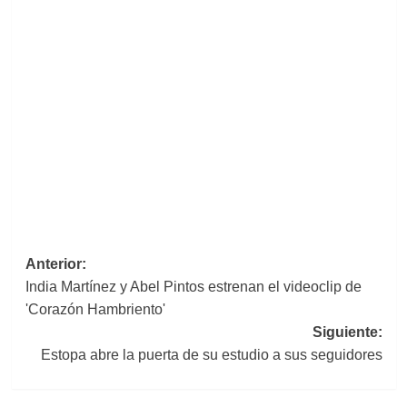
Navegación
Anterior:
India Martínez y Abel Pintos estrenan el videoclip de
de
'Corazón Hambriento'
entradas
Siguiente:
Estopa abre la puerta de su estudio a sus seguidores