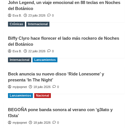
John Legend, un viaje emocional en 88 teclas en Noches
del Botánico
Eva B.
23 julio 2026
0
Crónicas
Internacional
Biffy Clyro hace florecer el lado más rockero de Noches
del Botánico
Eva B.
22 julio 2026
0
Internacional
Lanzamientos
Beck anuncia su nuevo disco ‘Ride Lonesome’ y
presenta ‘In The Night’
myipopnet
18 julio 2026
0
Lanzamientos
Nacional
BEGOÑA pone banda sonora al verano con ‘g3lato y
f3sta’
myipopnet
18 julio 2026
0