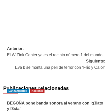
Navegación
Anterior:
El WiZink Center ya es el recinto número 1 del mundo
de
Siguiente:
entradas
Eva b se monta una peli de terror con “Frío y Calor”
Publicaciones relacionadas
Lanzamientos
Nacional
BEGOÑA pone banda sonora al verano con ‘g3lato
y f3sta’