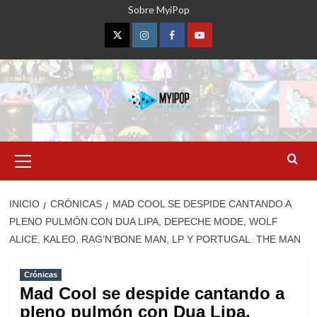
Saltar
Sobre MyiPop
al
contenido
Twitter
Instagram
Facebook
YouTube
Menú
primario
INICIO
CRÓNICAS
MAD COOL SE DESPIDE CANTANDO A
PLENO PULMÓN CON DUA LIPA, DEPECHE MODE, WOLF
ALICE, KALEO, RAG’N’BONE MAN, LP Y PORTUGAL. THE MAN
Crónicas
Mad Cool se despide cantando a
pleno pulmón con Dua Lipa,