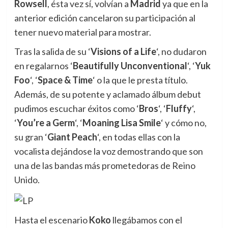
Rowsell
, ésta vez sí, volvían a
Madrid
ya que en la
anterior edición cancelaron su participación al
tener nuevo material para mostrar.
Tras la salida de su ‘
Visions of a Life
‘, no dudaron
en regalarnos ‘
Beautifully Unconventional
‘, ‘
Yuk
Foo
‘, ‘
Space & Time
‘ o la que le presta título.
Además, de su potente y aclamado álbum debut
pudimos escuchar éxitos como ‘
Bros
‘, ‘
Fluffy
‘,
‘
You’re a Germ
‘, ‘
Moaning Lisa Smile
‘ y cómo no,
su gran ‘
Giant Peach
‘, en todas ellas con la
vocalista dejándose la voz demostrando que son
una de las bandas más prometedoras de Reino
Unido.
Hasta el escenario
Koko
llegábamos con el