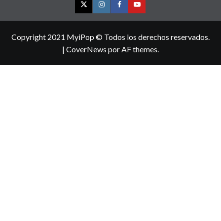
Twitter
Instagram
Facebook
YouTube
Copyright 2021 MyiPop © Todos los derechos reservados.
|
CoverNews
por AF themes.