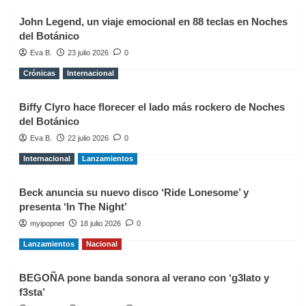
John Legend, un viaje emocional en 88 teclas en Noches
del Botánico
Eva B.
23 julio 2026
0
Crónicas
Internacional
Biffy Clyro hace florecer el lado más rockero de Noches
del Botánico
Eva B.
22 julio 2026
0
Internacional
Lanzamientos
Beck anuncia su nuevo disco ‘Ride Lonesome’ y
presenta ‘In The Night’
myipopnet
18 julio 2026
0
Lanzamientos
Nacional
BEGOÑA pone banda sonora al verano con ‘g3lato y
f3sta’