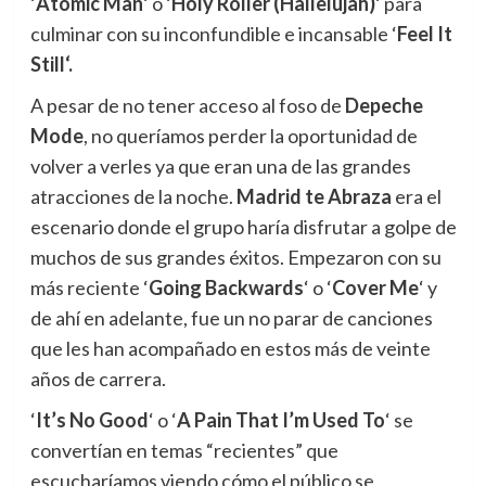
‘
Atomic Man
‘ o ‘
Holy Roller (Hallelujah)
‘ para
culminar con su inconfundible e incansable ‘
Feel It
Still
‘.
A pesar de no tener acceso al foso de
Depeche
Mode
, no queríamos perder la oportunidad de
volver a verles ya que eran una de las grandes
atracciones de la noche.
Madrid te Abraza
era el
escenario donde el grupo haría disfrutar a golpe de
muchos de sus grandes éxitos. Empezaron con su
más reciente ‘
Going Backwards
‘ o ‘
Cover Me
‘ y
de ahí en adelante, fue un no parar de canciones
que les han acompañado en estos más de veinte
años de carrera.
‘
It’s No Good
‘ o ‘
A Pain That I’m Used To
‘ se
convertían en temas “recientes” que
escucharíamos viendo cómo el público se