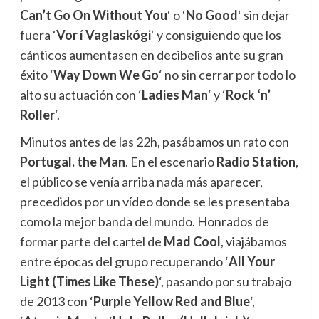
Can’t Go On Without You
‘ o ‘
No Good
‘ sin dejar
fuera ‘
Vor í Vaglaskógi
‘ y consiguiendo que los
cánticos aumentasen en decibelios ante su gran
éxito ‘
Way Down We Go
‘ no sin cerrar por todo lo
alto su actuación con ‘
Ladies Man
‘ y ‘
Rock ‘n’
Roller
‘.
Minutos antes de las 22h, pasábamos un rato con
Portugal. the Man
. En el escenario
Radio Station
,
el público se venía arriba nada más aparecer,
precedidos por un vídeo donde se les presentaba
como la mejor banda del mundo. Honrados de
formar parte del cartel de
Mad Cool
, viajábamos
entre épocas del grupo recuperando ‘
All Your
Light (Times Like These)
‘, pasando por su trabajo
de 2013 con ‘
Purple Yellow Red and Blue
‘,