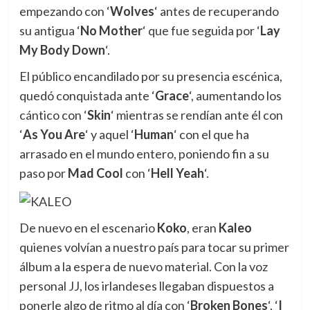
empezando con ‘
Wolves
‘ antes de recuperando
su antigua ‘
No Mother
‘ que fue seguida por ‘
Lay
My Body Down
‘.
El público encandilado por su presencia escénica,
quedó conquistada ante ‘
Grace
‘, aumentando los
cántico con ‘
Skin
‘ mientras se rendían ante él con
‘
As You Are
‘ y aquel ‘
Human
‘ con el que ha
arrasado en el mundo entero, poniendo fin a su
paso por
Mad Cool
con ‘
Hell Yeah
‘.
De nuevo en el escenario
Koko
, eran
Kaleo
quienes volvían a nuestro país para tocar su primer
álbum a la espera de nuevo material. Con la voz
personal JJ, los irlandeses llegaban dispuestos a
ponerle algo de ritmo al día con ‘
Broken Bones
‘, ‘
I