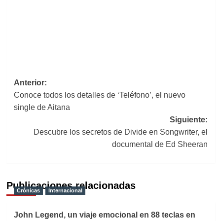
Navegación
Anterior:
Conoce todos los detalles de ‘Teléfono’, el nuevo
de
single de Aitana
entradas
Siguiente:
Descubre los secretos de Divide en Songwriter, el
documental de Ed Sheeran
Publicaciones relacionadas
Crónicas
Internacional
John Legend, un viaje emocional en 88 teclas en