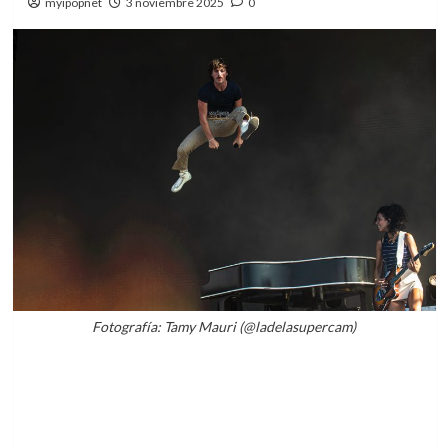
myipopnet
3 noviembre 2025
0
Fotografía: Tamy Mauri (@ladelasupercam)