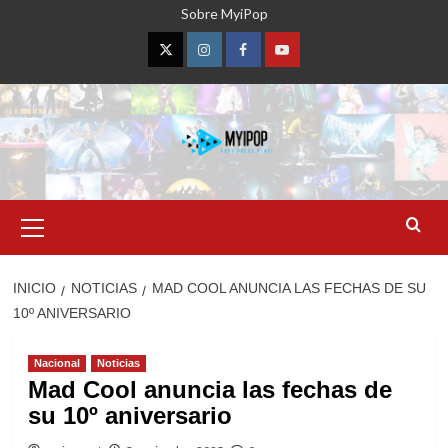
Saltar
Sobre MyiPop
al
contenido
Twitter
Instagram
Facebook
YouTube
Menú
primario
INICIO
NOTICIAS
MAD COOL ANUNCIA LAS FECHAS DE SU
10º ANIVERSARIO
Nacional
Noticias
Mad Cool anuncia las fechas de
su 10º aniversario