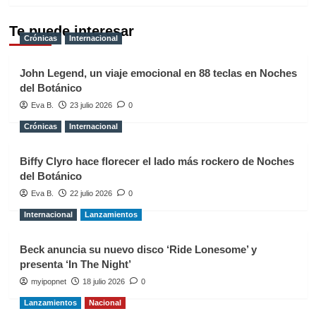
Te puede interesar
Crónicas
Internacional
John Legend, un viaje emocional en 88 teclas en Noches
del Botánico
Eva B.
23 julio 2026
0
Crónicas
Internacional
Biffy Clyro hace florecer el lado más rockero de Noches
del Botánico
Eva B.
22 julio 2026
0
Internacional
Lanzamientos
Beck anuncia su nuevo disco ‘Ride Lonesome’ y
presenta ‘In The Night’
myipopnet
18 julio 2026
0
Lanzamientos
Nacional