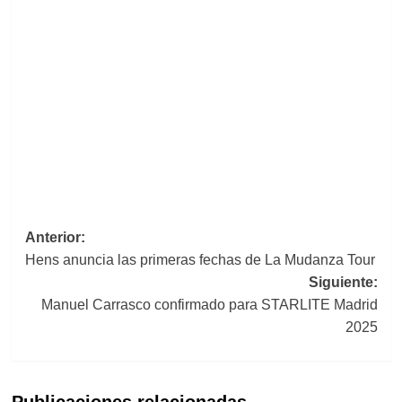
Navegación
Anterior:
Hens anuncia las primeras fechas de La Mudanza Tour
de
Siguiente:
entradas
Manuel Carrasco confirmado para STARLITE Madrid
2025
Publicaciones relacionadas