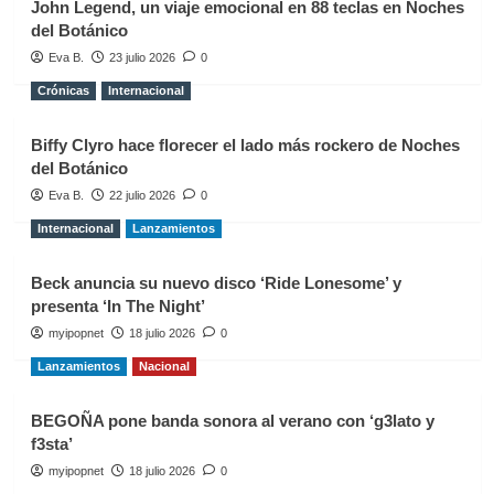
John Legend, un viaje emocional en 88 teclas en Noches
del Botánico
Eva B.
23 julio 2026
0
Crónicas
Internacional
Biffy Clyro hace florecer el lado más rockero de Noches
del Botánico
Eva B.
22 julio 2026
0
Internacional
Lanzamientos
Beck anuncia su nuevo disco ‘Ride Lonesome’ y
presenta ‘In The Night’
myipopnet
18 julio 2026
0
Lanzamientos
Nacional
BEGOÑA pone banda sonora al verano con ‘g3lato y
f3sta’
myipopnet
18 julio 2026
0