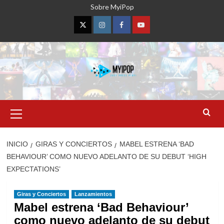
Saltar
Sobre MyiPop
al
contenido
Twitter
Instagram
Facebook
YouTube
Menú
primario
INICIO
GIRAS Y CONCIERTOS
MABEL ESTRENA ‘BAD
BEHAVIOUR’ COMO NUEVO ADELANTO DE SU DEBUT ‘HIGH
EXPECTATIONS’
Giras y Conciertos
Lanzamientos
Mabel estrena ‘Bad Behaviour’
como nuevo adelanto de su debut