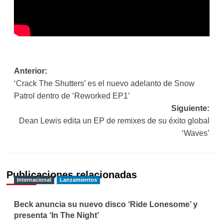
Navegación
Anterior:
‘Crack The Shutters’ es el nuevo adelanto de Snow
de
Patrol dentro de ‘Reworked EP1’
entradas
Siguiente:
Dean Lewis edita un EP de remixes de su éxito global
‘Waves’
Publicaciones relacionadas
Internacional
Lanzamientos
Beck anuncia su nuevo disco ‘Ride Lonesome’ y
presenta ‘In The Night’