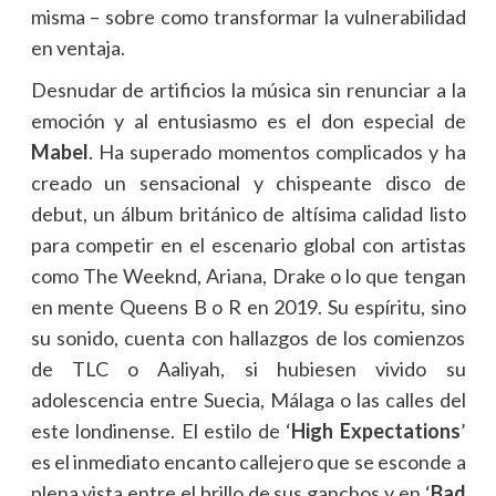
misma – sobre como transformar la vulnerabilidad
en ventaja.
Desnudar de artificios la música sin renunciar a la
emoción y al entusiasmo es el don especial de
Mabel
. Ha superado momentos complicados y ha
creado un sensacional y chispeante disco de
debut, un álbum británico de altísima calidad listo
para competir en el escenario global con artistas
como The Weeknd, Ariana, Drake o lo que tengan
en mente Queens B o R en 2019. Su espíritu, sino
su sonido, cuenta con hallazgos de los comienzos
de TLC o Aaliyah, si hubiesen vivido su
adolescencia entre Suecia, Málaga o las calles del
este londinense. El estilo de ‘
High Expectations
’
es el inmediato encanto callejero que se esconde a
plena vista entre el brillo de sus ganchos y en ‘
Bad