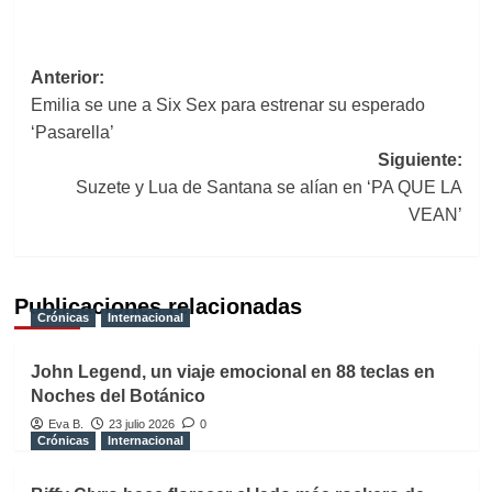
Navegación
Anterior:
Emilia se une a Six Sex para estrenar su esperado
de
‘Pasarella’
entradas
Siguiente:
Suzete y Lua de Santana se alían en ‘PA QUE LA
VEAN’
Publicaciones relacionadas
Crónicas
Internacional
John Legend, un viaje emocional en 88 teclas en
Noches del Botánico
Eva B.
23 julio 2026
0
Crónicas
Internacional