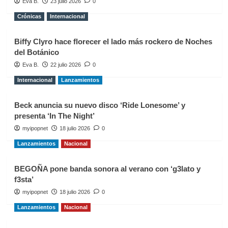
Eva B.
23 julio 2026
0
Crónicas
Internacional
Biffy Clyro hace florecer el lado más rockero de Noches
del Botánico
Eva B.
22 julio 2026
0
Internacional
Lanzamientos
Beck anuncia su nuevo disco ‘Ride Lonesome’ y
presenta ‘In The Night’
myipopnet
18 julio 2026
0
Lanzamientos
Nacional
BEGOÑA pone banda sonora al verano con ‘g3lato y
f3sta’
myipopnet
18 julio 2026
0
Lanzamientos
Nacional