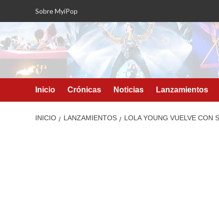
Saltar
Sobre MyiPop
al
contenido
Inicio
Crónicas
Noticias
Lanzamientos
INICIO
LANZAMIENTOS
LOLA YOUNG VUELVE CON S