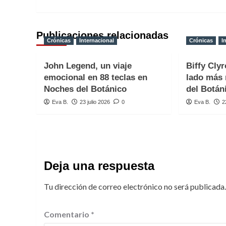
entradas
Publicaciones relacionadas
Crónicas
Internacional
Crónicas
I
John Legend, un viaje
Biffy Clyr
emocional en 88 teclas en
lado más 
Noches del Botánico
del Botán
Eva B.
23 julio 2026
0
Eva B.
2
Deja una respuesta
Tu dirección de correo electrónico no será publicada.
Comentario
*