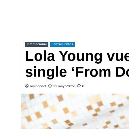
Internacional
Lanzamientos
Lola Young vu
single ‘From D
myipopnet
22 mayo 2026
0