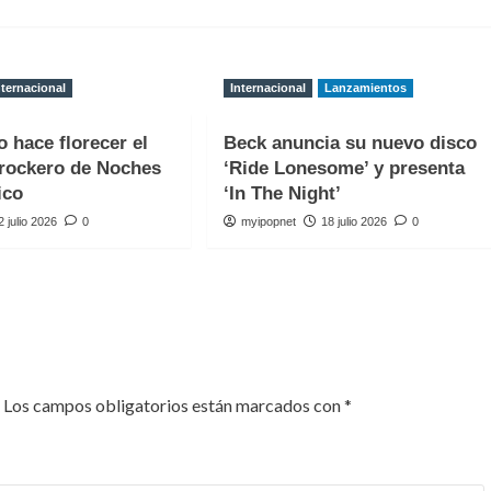
nternacional
Internacional
Lanzamientos
o hace florecer el
Beck anuncia su nuevo disco
rockero de Noches
‘Ride Lonesome’ y presenta
ico
‘In The Night’
2 julio 2026
0
myipopnet
18 julio 2026
0
Los campos obligatorios están marcados con
*