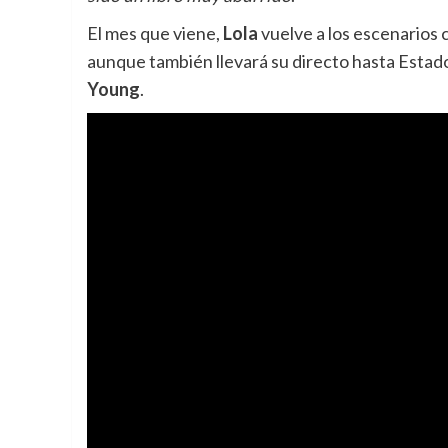
El mes que viene,
Lola
vuelve a los escenarios 
aunque también llevará su directo hasta Estad
Young
.