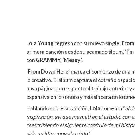
Lola Young
regresa con su nuevo single ‘
From
primera canción desde su acamado álbum, ‘
I’m
con
GRAMMY, ‘Messy’.
‘
From Down Here
‘ marca el comienzo de una 
lo creativo. El álbum captura el extraño espacio e
pasa página con respecto al trabajo anterior y 
expansiva en lo sonoro y más sincera en lo emo
Hablando sobre la canción,
Lola
comenta “
al d
inspiración, así que me metí en el estudio con e
reescribiendo el siguiente capítulo de mi histor
sido un libro muy aburrido
.”