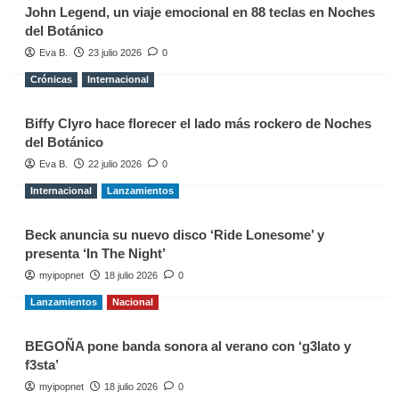
John Legend, un viaje emocional en 88 teclas en Noches
del Botánico
Eva B.
23 julio 2026
0
Crónicas
Internacional
Biffy Clyro hace florecer el lado más rockero de Noches
del Botánico
Eva B.
22 julio 2026
0
Internacional
Lanzamientos
Beck anuncia su nuevo disco ‘Ride Lonesome’ y
presenta ‘In The Night’
myipopnet
18 julio 2026
0
Lanzamientos
Nacional
BEGOÑA pone banda sonora al verano con ‘g3lato y
f3sta’
myipopnet
18 julio 2026
0