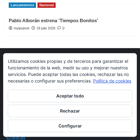
Lanzamientos
Nacional
Pablo Alborán estrena ‘Tiempos Bonitos’
myipopnet
18 julio 2026
0
Utilizamos cookies propias y de terceros para garantizar el
funcionamiento de la web, medir su uso y mejorar nuestros
Enlaces de interés
servicios. Puede aceptar todas las cookies, rechazar las no
necesarias o configurar sus preferencias.
Política de cookies
Fotógrafo de conciertos
Aceptar todo
Categorías destacas
Rechazar
Entrevistas
Configurar
Noticias
Crónicas