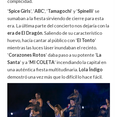
complicidad.
‘
Spice Girls
‘, ‘
ABC
‘, ‘
Tamagochi
‘ y ‘
Spinelli
‘ se
sumaban a la fiesta sirviendo de cierre para esta
era. La última parte del concierto nos dejaría con la
era de El Dragón
. Saliendo de su característico
huevo, hacía cantar al público con ‘
El Tonto
‘
mientras las luces láser inundaban el recinto.
‘
Corazones Rotos
‘ daba paso a su potente ‘
La
Santa
‘ y a ‘
MI COLETA
‘ incendiando la capital en
una auténtica fiesta multitudinaria.
Lola Índigo
demostró una vez más que lo difícil lo hace fácil.