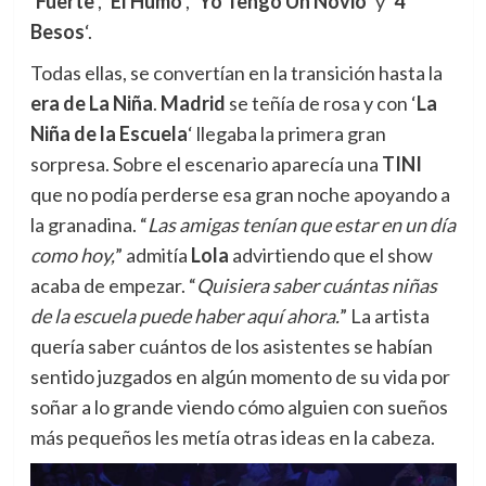
‘
Fuerte
‘, ‘
El Humo
‘, ‘
Yo Tengo Un Novio
‘ y ‘
4
Besos
‘.
Todas ellas, se convertían en la transición hasta la
era de La Niña
.
Madrid
se teñía de rosa y con ‘
La
Niña de la Escuela
‘ llegaba la primera gran
sorpresa. Sobre el escenario aparecía una
TINI
que no podía perderse esa gran noche apoyando a
la granadina. “
Las amigas tenían que estar en un día
como hoy,
” admitía
Lola
advirtiendo que el show
acaba de empezar. “
Quisiera saber cuántas niñas
de la escuela puede haber aquí ahora.
” La artista
quería saber cuántos de los asistentes se habían
sentido juzgados en algún momento de su vida por
soñar a lo grande viendo cómo alguien con sueños
más pequeños les metía otras ideas en la cabeza.