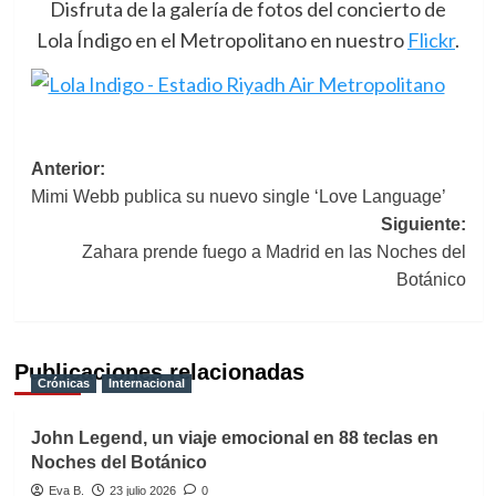
Disfruta de la galería de fotos del concierto de
Lola Índigo en el Metropolitano en nuestro
Flickr
.
Navegación
Anterior:
Mimi Webb publica su nuevo single ‘Love Language’
de
Siguiente:
entradas
Zahara prende fuego a Madrid en las Noches del
Botánico
Publicaciones relacionadas
Crónicas
Internacional
John Legend, un viaje emocional en 88 teclas en
Noches del Botánico
Eva B.
23 julio 2026
0