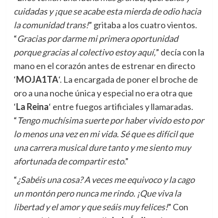
cuidadas y ¡que se acabe esta mierda de odio hacia
la comunidad trans!
” gritaba a los cuatro vientos.
“
Gracias por darme mi primera oportunidad
porque gracias al colectivo estoy aquí,
” decía con la
mano en el corazón antes de estrenar en directo
‘
MOJA1TA
‘. La encargada de poner el broche de
oro a una noche única y especial no era otra que
‘
La Reina
‘ entre fuegos artificiales y llamaradas.
“
Tengo muchísima suerte por haber vivido esto por
lo menos una vez en mi vida. Sé que es difícil que
una carrera musical dure tanto y me siento muy
afortunada de compartir esto
.”
“
¿Sabéis una cosa? A veces me equivoco y la cago
un montón pero nunca me rindo. ¡Que viva la
libertad y el amor y que seáis muy felices!
” Con