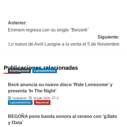
Navegación
Anterior:
Eminem regresa con su single "Berzerk"
de
Siguiente:
entradas
Lo nuevo de Avril Lavigne a la venta el 5 de Noviembre
Publicaciones relacionadas
Internacional
Lanzamientos
Beck anuncia su nuevo disco ‘Ride Lonesome’ y
presenta ‘In The Night’
myipopnet
18 julio 2026
0
Lanzamientos
Nacional
BEGOÑA pone banda sonora al verano con ‘g3lato
y f3sta’