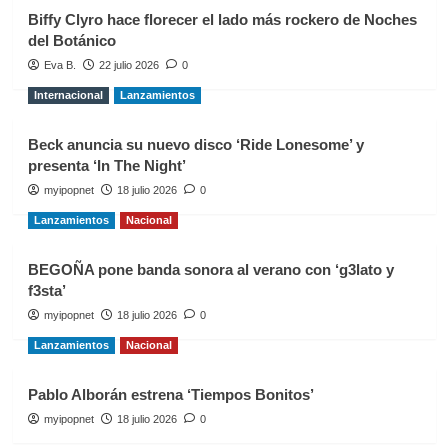
Biffy Clyro hace florecer el lado más rockero de Noches
del Botánico
Eva B.
22 julio 2026
0
Internacional
Lanzamientos
Beck anuncia su nuevo disco ‘Ride Lonesome’ y
presenta ‘In The Night’
myipopnet
18 julio 2026
0
Lanzamientos
Nacional
BEGOÑA pone banda sonora al verano con ‘g3lato y
f3sta’
myipopnet
18 julio 2026
0
Lanzamientos
Nacional
Pablo Alborán estrena ‘Tiempos Bonitos’
myipopnet
18 julio 2026
0