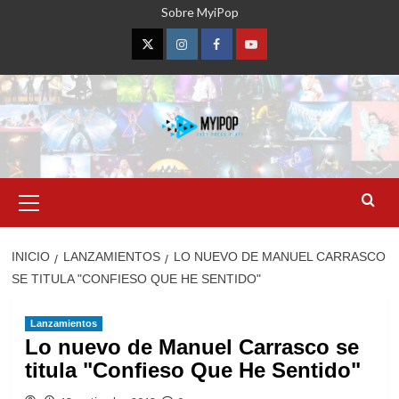
Saltar
Sobre MyiPop
al
contenido
Twitter
Instagram
Facebook
YouTube
Menú
primario
INICIO
LANZAMIENTOS
LO NUEVO DE MANUEL CARRASCO
SE TITULA "CONFIESO QUE HE SENTIDO"
Lanzamientos
Lo nuevo de Manuel Carrasco se
titula "Confieso Que He Sentido"