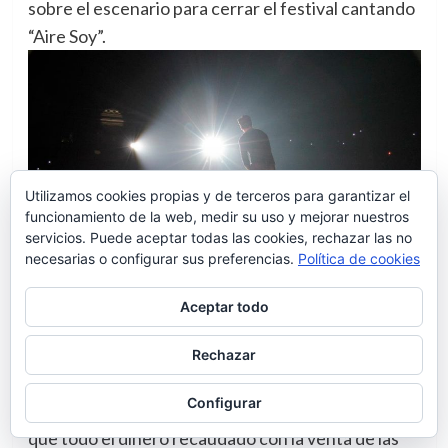
sobre el escenario para cerrar el festival cantando
“Aire Soy”.
Utilizamos cookies propias y de terceros para garantizar el
funcionamiento de la web, medir su uso y mejorar nuestros
servicios. Puede aceptar todas las cookies, rechazar las no
necesarias o configurar sus preferencias.
Política de cookies
Aceptar todo
Gracias a Cadena Dial pudimos disfrutar de casi 3
Rechazar
horas de música sin interrupción de mano de
Configurar
grandes artistas y todo por una buena causa ya
que todo el dinero recaudado con la venta de las