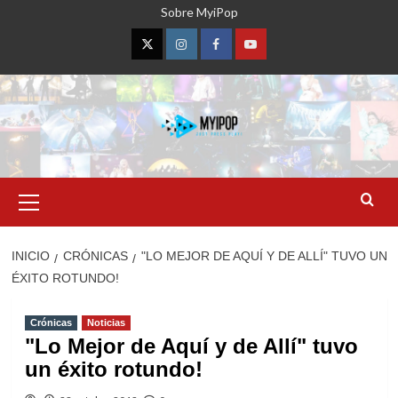
Saltar
Sobre MyiPop
al
contenido
Twitter
Instagram
Facebook
YouTube
Menú
primario
INICIO
CRÓNICAS
"LO MEJOR DE AQUÍ Y DE ALLÍ" TUVO UN
ÉXITO ROTUNDO!
Crónicas
Noticias
"Lo Mejor de Aquí y de Allí" tuvo
un éxito rotundo!