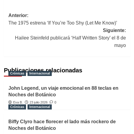
Navegación
Anterior:
The 1975 estrena ‘If You’re Too Shy (Let Me Know)’
de
Siguiente:
entradas
Hailee Steinfeld publicará ‘Half Written Story’ el 8 de
mayo
Publicaciones relacionadas
Crónicas
Internacional
John Legend, un viaje emocional en 88 teclas en
Noches del Botánico
Eva B.
23 julio 2026
0
Crónicas
Internacional
Biffy Clyro hace florecer el lado más rockero de
Noches del Botánico