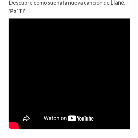
Descubre cómo suena la nueva canción de
Llane
,
‘
Pa’ Ti
‘: