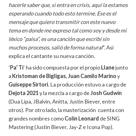
hacerle saber que, si entra en crisis, aquí la estamos
esperando cuando todo esto termine. Ese es el
mensaje que quiero transmitir con este nuevo
tema en donde me expreso tal como soy y desde mi
léxico “paisa”, es una canción que escribí sin
muchos procesos, salió de forma natural
”. Así
explica el cantante su nueva canción.
‘
Pa’ Ti
‘ ha sido compuesta por el propio
Llane
junto
a
Kristoman de Bigligas, Juan Camilo Marino
y
Guiseppe Sirtori.
La producción estuvo a cargo de
Dejota 2021
y la mezcla a cargo de
Josh Gudwin
(Dua Lipa, JBalvin, Anitta, Justin Biever, entre
otros). Por otro lado, la masterización cuenta con
grandes nombres como
Colin Leonard
de SING
Mastering (Justin Biever, Jay-Z e Icona Pop).