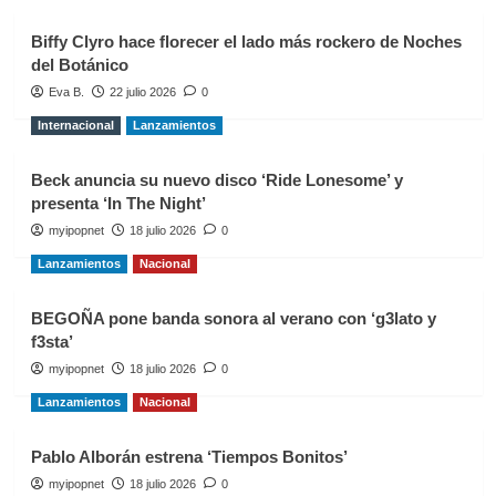
Biffy Clyro hace florecer el lado más rockero de Noches
del Botánico
Eva B.
22 julio 2026
0
Internacional
Lanzamientos
Beck anuncia su nuevo disco ‘Ride Lonesome’ y
presenta ‘In The Night’
myipopnet
18 julio 2026
0
Lanzamientos
Nacional
BEGOÑA pone banda sonora al verano con ‘g3lato y
f3sta’
myipopnet
18 julio 2026
0
Lanzamientos
Nacional
Pablo Alborán estrena ‘Tiempos Bonitos’
myipopnet
18 julio 2026
0