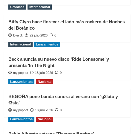
Crónicas
Internacional
Biffy Clyro hace florecer el lado más rockero de Noches
del Botánico
Eva B.
22 julio 2026
0
Internacional
Lanzamientos
Beck anuncia su nuevo disco ‘Ride Lonesome’ y
presenta ‘In The Night’
myipopnet
18 julio 2026
0
Lanzamientos
Nacional
BEGOÑA pone banda sonora al verano con ‘g3lato y
f3sta’
myipopnet
18 julio 2026
0
Lanzamientos
Nacional
Pablo Alborán estrena ‘Tiempos Bonitos’