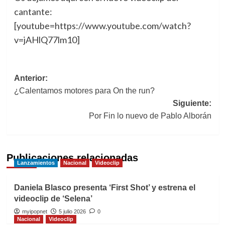
cantante:
[youtube=https://www.youtube.com/watch?
v=jAHlQ77lm10]
Navegación
Anterior:
¿Calentamos motores para On the run?
de
Siguiente:
entradas
Por Fin lo nuevo de Pablo Alborán
Publicaciones relacionadas
Lanzamientos
Nacional
Videoclip
Daniela Blasco presenta ‘First Shot’ y estrena el
videoclip de ‘Selena’
myipopnet
5 julio 2026
0
Nacional
Videoclip