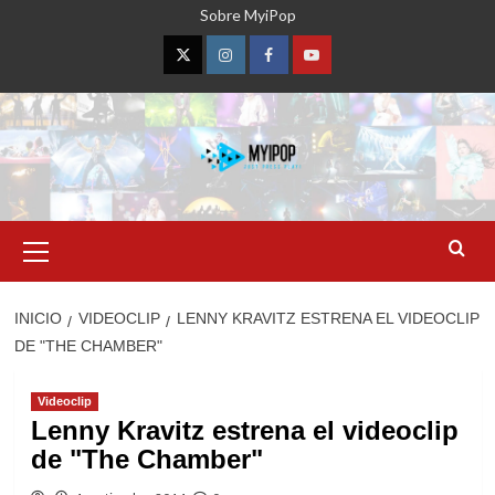
Saltar
Sobre MyiPop
al
contenido
Twitter
Instagram
Facebook
YouTube
Menú
primario
INICIO
VIDEOCLIP
LENNY KRAVITZ ESTRENA EL VIDEOCLIP
DE "THE CHAMBER"
Videoclip
Lenny Kravitz estrena el videoclip
de "The Chamber"