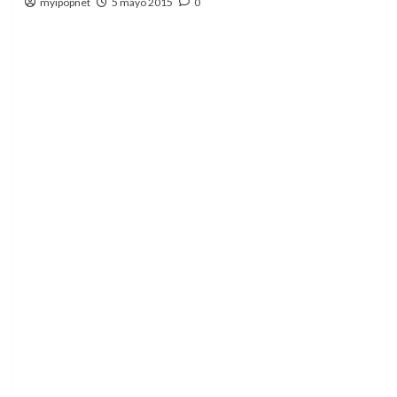
myipopnet
5 mayo 2015
0