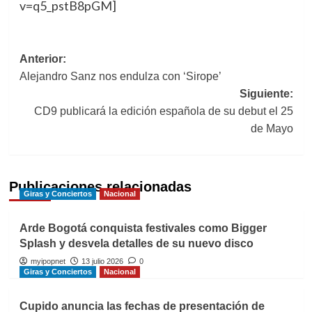
v=q5_pstB8pGM]
Navegación
Anterior:
Alejandro Sanz nos endulza con ‘Sirope’
de
Siguiente:
entradas
CD9 publicará la edición española de su debut el 25
de Mayo
Publicaciones relacionadas
Giras y Conciertos
Nacional
Arde Bogotá conquista festivales como Bigger
Splash y desvela detalles de su nuevo disco
myipopnet
13 julio 2026
0
Giras y Conciertos
Nacional
Cupido anuncia las fechas de presentación de