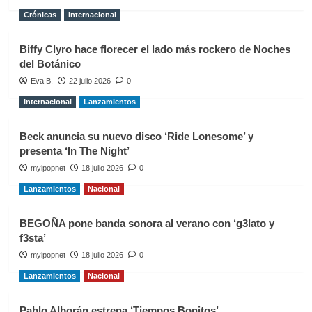
Crónicas
Internacional
Biffy Clyro hace florecer el lado más rockero de Noches
del Botánico
Eva B.
22 julio 2026
0
Internacional
Lanzamientos
Beck anuncia su nuevo disco ‘Ride Lonesome’ y
presenta ‘In The Night’
myipopnet
18 julio 2026
0
Lanzamientos
Nacional
BEGOÑA pone banda sonora al verano con ‘g3lato y
f3sta’
myipopnet
18 julio 2026
0
Lanzamientos
Nacional
Pablo Alborán estrena ‘Tiempos Bonitos’