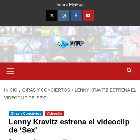
Saltar
Sobre MyiPop
al
contenido
Twitter
Instagram
Facebook
YouTube
Menú
primario
INICIO
GIRAS Y CONCIERTOS
LENNY KRAVITZ ESTRENA EL
VIDEOCLIP DE ‘SEX’
Giras y Conciertos
Videoclip
Lenny Kravitz estrena el videoclip
de ‘Sex’