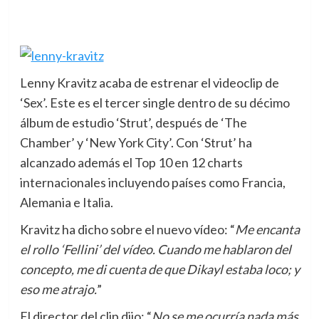
Lenny Kravitz acaba de estrenar el videoclip de
‘Sex’.
Este es el tercer single dentro de su décimo
álbum de estudio ‘Strut’, después de ‘The
Chamber’ y ‘New York City’. Con ‘Strut’ ha
alcanzado además el Top 10 en 12 charts
internacionales incluyendo países como Francia,
Alemania e Italia.
Kravitz ha dicho sobre el nuevo vídeo: “
Me encanta
el rollo ‘Fellini’ del vídeo. Cuando me hablaron del
concepto, me di cuenta de que Dikayl estaba loco; y
eso me atrajo.
”
El director del clip dijo: “
No se me ocurría nada más