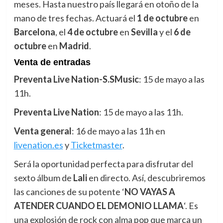
meses. Hasta nuestro país llegará en otoño de la
mano de tres fechas. Actuará el
1 de octubre
en
Barcelona
, el
4 de octubre
en
Sevilla
y el
6 de
octubre
en
Madrid
.
Venta de entradas
Preventa Live Nation-S.SMusic
: 15 de mayo a las
11h.
Preventa Live Nation
: 15 de mayo a las 11h.
Venta general
: 16 de mayo a las 11h en
livenation.es
y
Ticketmaster
.
Será la oportunidad perfecta para disfrutar del
sexto álbum de
Lali
en directo. Así, descubriremos
las canciones de su potente ‘
NO VAYAS A
ATENDER CUANDO EL DEMONIO LLAMA
‘. Es
una explosión de rock con alma pop que marca un