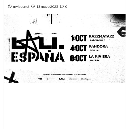
myipopnet
13 mayo 2025
0