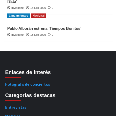
f3sta’
myipopnet
18 julio 2026
0
Lanzamientos
Nacional
Pablo Alborán estrena ‘Tiempos Bonitos’
myipopnet
18 julio 2026
0
Enlaces de interés
Fotógrafo de conciertos
Categorías destacas
Entrevistas
Noticias