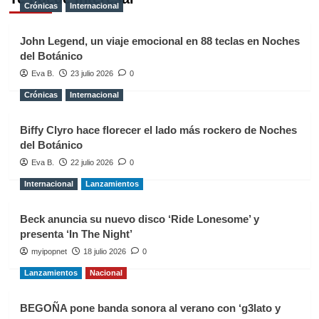
Crónicas
Internacional
John Legend, un viaje emocional en 88 teclas en Noches
del Botánico
Eva B.
23 julio 2026
0
Crónicas
Internacional
Biffy Clyro hace florecer el lado más rockero de Noches
del Botánico
Eva B.
22 julio 2026
0
Internacional
Lanzamientos
Beck anuncia su nuevo disco ‘Ride Lonesome’ y
presenta ‘In The Night’
myipopnet
18 julio 2026
0
Lanzamientos
Nacional
BEGOÑA pone banda sonora al verano con ‘g3lato y