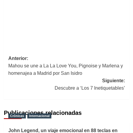
Navegación
Anterior:
Mahou se une a La La Love You, Pignoise y Marlena y
de
homenajea a Madrid por San Isidro
entradas
Siguiente:
Descubre a ‘Los 7 Inetiquetables’
Publicaciones relacionadas
Crónicas
Internacional
John Legend, un viaje emocional en 88 teclas en